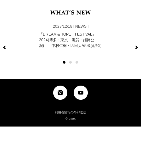
2023/12/18 [ NEWS ]
『DREAM＆HOPE FESTIVAL』
2024(博多・東京・滋賀・姫路公
演) 中村仁樹・匹田大智 出演決定
Previous
利用者情報の外部送信
© avex