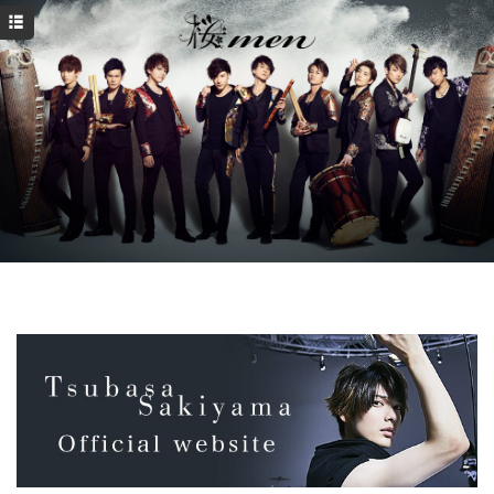
HOME
NEWS
PROFILE
SCHEDULE
DISCOGRAPHY
お仕事のご依頼
YouTube
Instagram