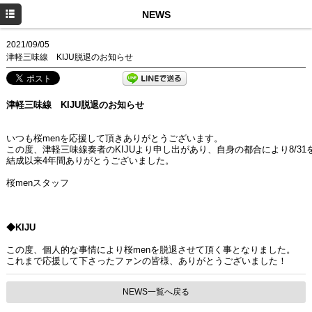
HOME
NEWS
NEWS
2021/09/05
津軽三味線 KIJU脱退のお知らせ
PROFILE
SCHEDULE
津軽三味線 KIJU脱退のお知らせ
DISCOGRAPHY
いつも桜menを応援して頂きありがとうございます。
お仕事のご依頼
この度、津軽三味線奏者のKIJUより申し出があり、自身の都合により8/3
結成以来4年間ありがとうございました。
YouTube
桜menスタッフ
Instagram
◆KIJU
この度、個人的な事情により桜menを脱退させて頂く事となりました。
これまで応援して下さったファンの皆様、ありがとうございました！
NEWS一覧へ戻る