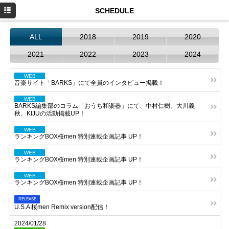
HOME
SCHEDULE
NEWS
ALL
2018
2019
2020
PROFILE
2021
2022
2023
2024
SCHEDULE
WEB
音楽サイト「BARKS」にて全員のインタビュー掲載！
DISCOGRAPHY
WEB
BARKS編集部のコラム「おうち和楽器」にて、中村仁樹、大川義
お仕事のご依頼
秋、KIJUの活動掲載UP！
YouTube
WEB
ランキングBOX桜men 特別連載企画記事 UP！
Instagram
WEB
ランキングBOX桜men 特別連載企画記事 UP！
WEB
ランキングBOX桜men 特別連載企画記事 UP！
RELEASE
U.S.A 桜men Remix version配信！
2024/01/28