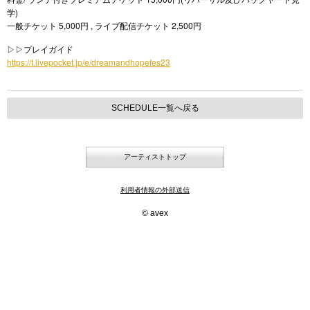
学)
5,000
,
2,500
一般チケット
円
ライブ配信チケット
円
▷▷プレイガイド
https://t.livepocket.jp/e/dreamandhopefes23
SCHEDULE一覧へ戻る
アーティストトップ
利用者情報の外部送信
© avex