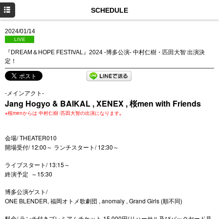
HOME
SCHEDULE
NEWS
2024/01/14
LIVE
PROFILE
『DREAM＆HOPE FESTIVAL』2024 -博多公演- 中村仁樹・匹田大智 出演決
定！
SCHEDULE
DISCOGRAPHY
-メインアクト-
Jang Hogyo & BAIKAL , XENEX , 桜men with Friends
お仕事のご依頼
※桜menからは 中村仁樹･匹田大智の出演になります｡
YouTube
会場/ THEATER010
Instagram
開場受付/ 12:00～ ランチスタート/ 12:30～
ライブスタート/ 13:15～
終演予定 ～15:30
博多公演ゲスト/
ONE BLENDER, 福岡オトメ歌劇団 , anomaly , Grand Girls (順不同)
料金/ ランチ付きプレミアムチケット 15,000円(リハーサル及びバックヤード見