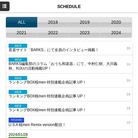
HOME
SCHEDULE
NEWS
ALL
2018
2019
2020
PROFILE
2021
2022
2023
2024
SCHEDULE
WEB
音楽サイト「BARKS」にて全員のインタビュー掲載！
DISCOGRAPHY
WEB
BARKS編集部のコラム「おうち和楽器」にて、中村仁樹、大川義
お仕事のご依頼
秋、KIJUの活動掲載UP！
YouTube
WEB
ランキングBOX桜men 特別連載企画記事 UP！
Instagram
WEB
ランキングBOX桜men 特別連載企画記事 UP！
WEB
ランキングBOX桜men 特別連載企画記事 UP！
RELEASE
U.S.A 桜men Remix version配信！
2024/01/28