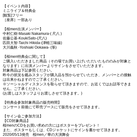
【イベント内容】
ミニライブ＆特典会
[観覧]フリー
［座席］一部あり
【桜men出演メンバー】
中村仁樹-Masaki Nakamura-( 尺八 )
佐藤公基-KoukiSato-(尺八)
匹⽥⼤智-Taichi Hikida-(津軽三味線)
⼤川義秋 -Yoshiaki Ookawa- (箏)
【桜men特典会に関して】
ご購入いただきました商品（その場でお買い上げいただいたもののみが対象と
なります）に出演メンバーよりサインをさせていただきます。
対象商品は下記参照ください。
昨今の状況を鑑みスタッフが購入品を預からせていただき、メンバーとの接触
は出来かねますのでご了承ください。
※ソーシャルディスタンスを取らせて頂きますので、お近くではお話等できま
せん。ご了承ください。
(お渡しはスタッフよりお渡しさせて頂きます。)
【特典会参加対象商品の販売時間】
コンサート前後にて即売ブースにて販売をさせて頂きます。
【サイン会ご参加方法】
【CD対象商品】
桜menのCDをお買い求めの方にはポスターをプレゼント！
また、ポスターもしくは、CDジャケットにサインを書かせて頂きます。
2020/05/13発売 桜men／華の大演舞会