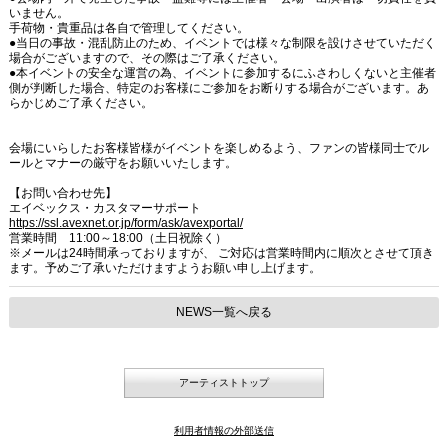
いません。
手荷物・貴重品は各自で管理してください。
●当日の事故・混乱防止のため、イベントでは様々な制限を設けさせていただく
場合がございますので、その際はご了承ください。
●本イベントの安全な運営の為、イベントに参加するにふさわしくないと主催者
側が判断した場合、特定のお客様にご参加をお断りする場合がございます。あ
らかじめご了承ください。
会場にいらしたお客様皆様がイベントを楽しめるよう、ファンの皆様同士でル
ールとマナーの厳守をお願いいたします。
【お問い合わせ先】
エイベックス・カスタマーサポート
https://ssl.avexnet.or.jp/form/ask/avexportal/
営業時間 11:00～18:00（土日祝除く）
※メールは24時間承っておりますが、 ご対応は営業時間内に順次とさせて頂き
ます。予めご了承いただけますようお願い申し上げます。
NEWS一覧へ戻る
アーティストトップ
利用者情報の外部送信