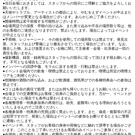
●当日会場におきましては、スタッフからの指示にご理解とご協力をよろしくお
願いいたします。
●天候やトラブル、アーティストの都合により、やむをえずイベントが中止また
はメンバーが変更となる場合がございます。あらかじめご了承ください。
●開催時間は若干前後する可能性がございます。
●会場周辺での深夜・早朝の泊り込み、また座り込みや不在の場所取り等は、他
のお客様のご迷惑となりますので、禁止いたします。場合によってはイベント
が中止となります。
●手荷物、レジャーシート、その他を使用しての場所取りは禁止です。発見次
第、スタッフおよび警備により撤去させていただく場合がございます。なお、
撤去した物、および放置されている物に関して主催者・会場・出演者は一切の
責任を負いません。
●撮影機器、録音・録画等はスタッフからの指示に従って頂けます様お願いしま
す。不可となる場合もございます。
●メンバーへの誹謗中傷、モラルに反する発言・行動は禁止いたします。
●イベント会場内での飲食・喫煙は禁止となっております。喫煙は所定の喫煙エ
リアをご利用ください。
●危険物や酒類の持ち込み、および飲酒後、酒気帯びでの各種特典会への参加は
禁止です。
●ゴミは各自の責任で処理、またはお持ち帰りいただくようお願いいたします。
●会場までの交通費等はお客様ご自身のご負担となります。万が一、イベントが
中止になった場合でも条件は変わりません。
●各種整理券・特典参加券の再発行は、紛失、盗難等いかなる理由があろうとも
いたしませんのでご注意ください。
●各種参加券・特典券の売買は固く禁止いたします。また、偽造・複製等の不正
は犯罪ですので、発覚した場合はイベントへの参加をお断りするとともに警察
に通報いたします。
●イベント中、スタッフがお客様の身体や荷物などに触れて誘導する場合がござ
います。このことをご了承いただけるお客様のみイベントへご参加ください。
●会場内・外で発生した事故・盗難等には主催者・会場・出演者は一切責任を負