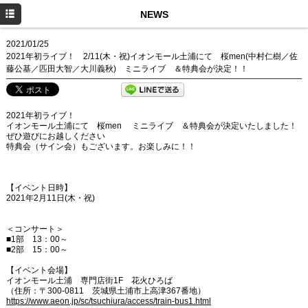
HOME
NEWS
NEWS
2021/01/25
2021年初ライブ！ 2/11(木・祝)イオンモール土浦にて 桜men(中村仁樹／佐
PROFILE
藤公基／匹⽥⼤智／⼤川義秋) ミニライブ ＆特典会が決定！！
SCHEDULE
2021年初ライブ！
DISCOGRAPHY
イオンモール土浦にて 桜men ミニライブ ＆特典会が決定いたしました！
ぜひ遊びにお越しください
お仕事のご依頼
特典会（サイン会）もございます。お楽しみに！！
YouTube
【イベント日時】
2021年2月11日(木・祝)
Instagram
＜コンサート＞
■1部 13：00～
■2部 15：00～
【イベント会場】
イオンモール土浦 専門店街1F 花火ひろば
（住所：〒300-0811 茨城県土浦市上高津367番地）
https://www.aeon.jp/sc/tsuchiura/access/train-bus1.html