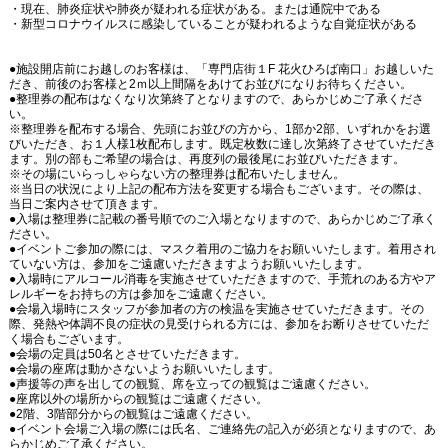
・現在、肺炎症状や肺炎が疑われる症状がある。または通院中である
・新型コロナウイルスに感染していることが疑われるような自覚症状がある
●施設開店前にお越しのお客様は、「専門店街１F 花火ひろば南口」お越しいた
だき、前後のお客様と2ｍ以上間隔をあけてお並びになりお待ちください。
●整理券の配布はなくなり次第終了となりますので、あらかじめご了承くださ
い。
※整理券を配布する場合、先頭にお並びの方から、1部か2部、いずれかをお選
びいただき、お１人様1枚配布します。既定枚数に達し次第終了させていただき
ます。別の部もご希望の場合は、再度列の最後尾にお並びいただきます。
※その場にいらっしゃらない方の整理券は配布いたしません。
※当日の状況により上記の配布方法を変更する場合もございます。その際は、
当日ご案内させて頂きます。
●入場は整理券に記載の番号順でのご入場となりますので、あらかじめご了承く
ださい。
●イベントご参加の際には、マスク着用のご協力をお願いいたします。着用され
ていない方は、参加をご遠慮いただきますようお願いいたします。
●入場時にアルコール消毒を実施させていただきますので、手荒れのある方やア
レルギーをお持ちの方は参加をご遠慮ください。
●会場入場時にスタッフが参加者の方の検温を実施させていただきます。その
際、発熱や体調不良の症状の見受けられる方には、参加をお断りさせていただ
く場合もございます。
●会場の定員は50名とさせていただきます。
●会場の座席は動かさないようお願いいたします。
●声援等の声を出しての観覧、席を立っての観覧はご遠慮ください。
●座席以外の場所からの観覧はご遠慮ください。
●2階、3階部分からの観覧はご遠慮ください。
●イベント会場ご入場の際には氏名、ご連絡先の記入が必須となりますので、あ
らかじめご了承ください。