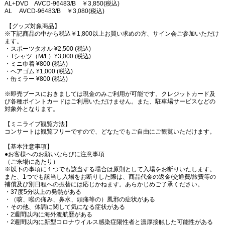
AL+DVD AVCD-96483/B ￥3,850(税込)
AL AVCD-96483/B ￥3,080(税込)
【グッズ対象商品】
※下記商品の中から税込￥1,800以上お買い求めの方、サイン会ご参加いただけ
ます。
・スポーツタオル ¥2,500 (税込)
・Tシャツ（M/L）¥3,000 (税込)
・ミニ巾着 ¥800 (税込)
・ヘアゴム ¥1,000 (税込)
・缶ミラー ¥800 (税込)
※即売ブースにおきましては現金のみご利用が可能です。クレジットカード及
び各種ポイントカードはご利用いただけません。また、駐車場サービスなどの
対象外となります。
【ミニライブ観覧方法】
コンサートは観覧フリーですので、どなたでもご自由にご観覧いただけます。
【基本注意事項】
●お客様へのお願いならびに注意事項
（ご来場にあたり）
※以下の事項に１つでも該当する場合は原則として入場をお断りいたします。
また、1つでも該当し入場をお断りした際は、商品代金の返金/交通費/旅費等の
補償及び別日程への振替には応じかねます。あらかじめご了承ください。
・37度5分以上の発熱がある
・（咳、喉の痛み、鼻水、頭痛等の）風邪の症状がある
・その他、体調に関して気になる症状がある
・2週間以内に海外渡航歴がある
・2週間以内に新型コロナウイルス感染症陽性者と濃厚接触した可能性がある