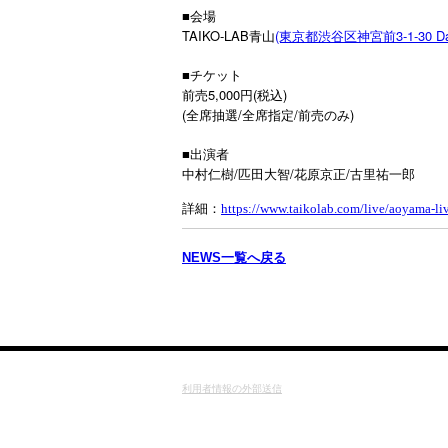
■会場
TAIKO-LAB青山
(東京都渋谷区神宮前3-1-30 D
■チケット
前売5,000円(税込)
(全席抽選/全席指定/前売のみ)
■出演者
/
/
/
中村仁樹
匹田大智
花原京正
古里祐一郎
詳細：
https://www.taikolab.com/live/aoyama-l
NEWS一覧へ戻る
利用者情報の外部送信