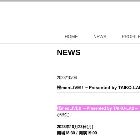
HOME
NEWS
PROFIL
NEWS
2023/10/04
桜menLIVE!! ～Presented by TAIKO-L
桜menLIVE!! ～Presented by TAIKO-LAB～
が決定！
2023年10月23日(月)
開場18:30 / 開演19:00