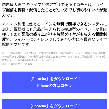
※1
国内最大級
のライブ配信アプリであるポコチャは、
ライ
ブ配信を視聴・配信したことがない方でも初めやすいのが魅
力
です。
アイテム利用に使える
コインを無料で獲得できるシステム
に
加え、視聴者にも景品が与えられる参加型のイベントが目白
押し！また
配信の盛り上がり＋時間ダイヤがもらえる報酬制
度
で、ライバーにチャレンジしてみたい方にも最適なライブ
配信アプリです。
※1：「2022年4月 ライブ配信アプリ利用者数調査（AppApe調べ）」フラー株式会社が日本国
内の主要ライブ配信アプリの利用状況を調査した推定データとなります。調査期間：2022年4月
調査パネル：日本国内のAndroidユーザー約9万人
※2：一部有料サービスあり
【Pococha】をダウンロード！
iPhoneの方はコチラ
【Pococha】をダウンロード！