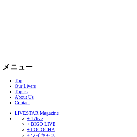
メニュー
Top
Our Livers
Topics
About Us
Contact
LIVESTAR Magazine
+ 17live
+ BIGO LIVE
+ POCOCHA
+ ツイキャス