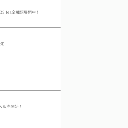
S tea全種類展開中！
決定
ッズ公開&販売開始！