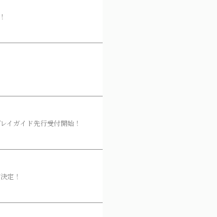
！
ｰ ローソンプレイガイド先行受付開始！
a出演決定！