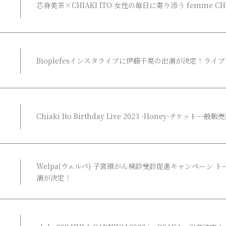
芯身美茶×CHIAKI ITO 女性の毎日に寄り添う femme CHE
Bioplefesインスタライブに伊藤千晃の出演が決定！ライブ内
Chiaki Ito Birthday Live 2023 -Honey-チケット一般
Welpa(ウェルパ) 子宮頸がん検診受診促進キャンペーン 
演が決定！