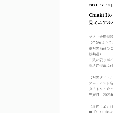
2021.07.03 
Chiaki I
晃ミニアル
ツアー会場特設
（全5種よりラ
※対象商品のご
態共通）
※数に限りが
※汎用特典は
【対象タイト
アーティスト
タイトル：she
発売日：2021年
〈形態：全3形
●【CD+Blu-