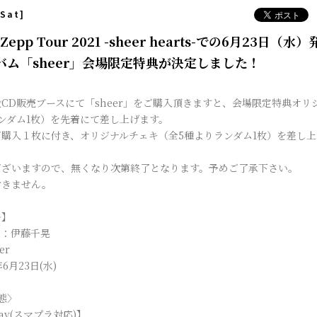
[Sat]
to Zepp Tour 2021 -sheer hearts-での6月23日（
バム「sheer」会場限定特典が決定しました！
CD販売ブースにて「sheer」をご購入頂きますと、会場限定特典オリ
ンダム1枚）を先着にて差し上げます。
購入１枚に付き、オリジナルチェキ（全5種よりランダム1枚）を差し上
ございますので、無くなり次第終了となります。予めご了承下さい。
付きません。
ル】
名：伊藤千晃
er
6月23日(水)
態〉
ray(スマプラ対応)】