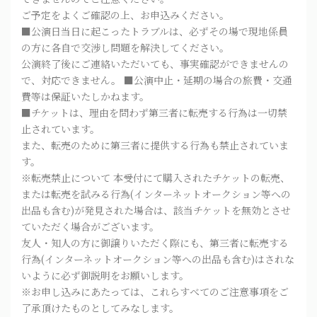
ご予定をよくご確認の上、お申込みください。
■公演日当日に起こったトラブルは、必ずその場で現地係員
の方に各自で交渉し問題を解決してください。
公演終了後にご連絡いただいても、事実確認ができませんの
で、対応できません。 ■公演中止・延期の場合の旅費・交通
費等は保証いたしかねます。
■チケットは、理由を問わず第三者に転売する行為は一切禁
止されています。
また、転売のために第三者に提供する行為も禁止されていま
す。
※転売禁止について 本受付にて購入されたチケットの転売、
または転売を試みる行為(インターネットオークション等への
出品も含む)が発見された場合は、該当チケットを無効とさせ
ていただく場合がございます。
友人・知人の方に御譲りいただく際にも、第三者に転売する
行為(インターネットオークション等への出品も含む)はされな
いように必ず御説明をお願いします。
※お申し込みにあたっては、これらすべてのご注意事項をご
了承頂けたものとしてみなします。