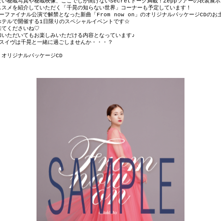
ない秘蔵写真や秘蔵映像、ここでしか聞けない
Secret
トーク満載！
Zepp
ツアーの衣装展示
ススメを紹介していただく「千晃の知らない世界」コーナーも予定しています！
ーファイナル公演で解禁となった新曲「
From now on
」のオリジナルパッケージ
CD
のお
ホテルで開催する
1
日限りのスペシャルイベントです☆
来てくださいね♡
加いただいてもお楽しみいただける内容となっています
♪
スイヴは千晃と一緒に過ごしませんか・・・？
」オリジナルパッケージ
CD