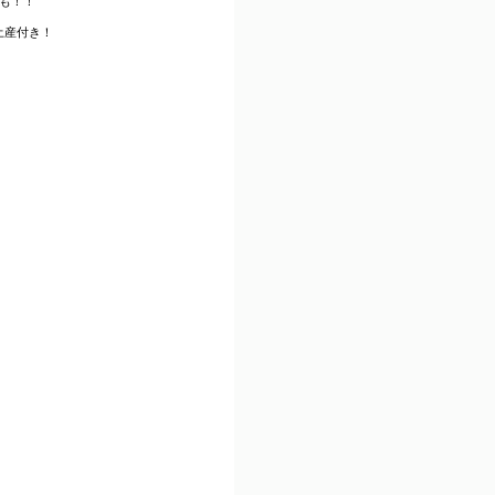
も！！
土産付き！