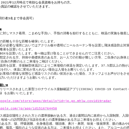
＞
2021
年
12
月時点で有効な会員資格をお持ちの方。
会員証の確認をさせていただきます。
同行者
3
名まで非会員可）
■
に対しマスク着用、こまめな手洗い、手指の消毒を励行するとともに、検温の実施を徹底
の距離も十分な距離を確保いたします。
応が必要な場所においてはアクリル板や透明ビニールカーテン等を設置し飛沫感染防止対
毒液を設置いたします。
BOX
を設置いたします。食べ物は受け取ることができませんのでご注意ください。
想定される方、持病や基礎疾患のある方、お一人での行動が難しい方等、ご自身のお身体
ご自身の判断のもとご来場をご検討ください。
温所を設置、非接触型体温計によりご来場様の体温を測定いたします。
37.5
度以上の熱が
温を行い、体温に変化が見られない場合は入場をお断りいたします。
お客様の密接な状態など感染リスクの高い状況があった場合、スタッフよりお声がけをさ
協力いただけますようお願いいたします。
願い■
リリースされました新型コロナウイルス接触確認アプリ
(COCOA) COVID-19 Contact
録
をお願いいたします。
google.com/store/apps/details?id=jp.go.mhlw.covid19radar
apple.com/jp/app/id1516764458
ス感染症陽性とされた方との濃厚接触がある方、過去
2
週間以内に政府から入国制限、入国
・地域への訪問歴及び当該在住者との濃厚接触がある方はご来場をお控えください。
のある方、咳、呼吸困難、全身倦怠感、咽頭痛、鼻汁・鼻閉、味覚・嗅覚障害、眼の痛みや
痢、嘔気・嘔吐のような症状のある方は、ご来場をお控えください。また、アルコールの