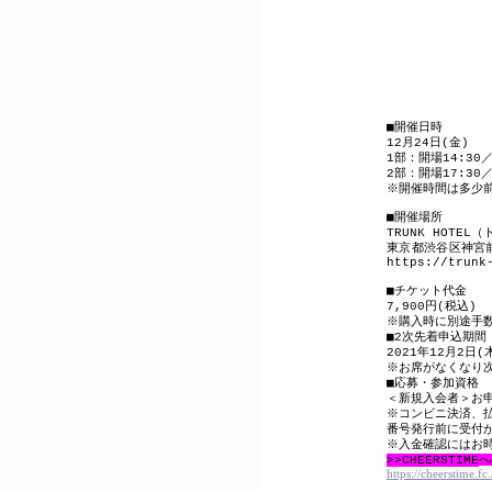
■
開催日時
12
月
24
日
(
金
)
1
部：開場
14:30
2
部：開場
17:30
※
開催時間は多少
■
開催場所
TRUNK HOTEL
（
東京都渋谷区神宮
https://trunk
■
チケット代金
7,900
円
(
税込
)
※
購入時に別途手
■
2
次先着申込期間
2021
年
12
月
2
日
(
※
お席がなくなり
■
応募・参加資格
＜新規入会者＞お
※
コンビニ決済、
番号発行前に受付
※
入金確認にはお
>>CHEERSTIME
へ
https://cheerstime.fc