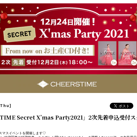
[Thu]
TIME Secret X’mas Party2021」2次先着申込受
スマスイベントを開催します♡