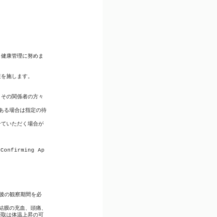
し健康管理に努めま
策を施します。
とその関係者の方々
ある場合は指定の待
せていただく場合が
-Confirming Ap
後の観察期間を必
結膜の充血、頭痛、
摂取は体温上昇の可