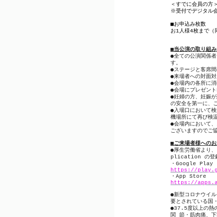
＜すでに会員の方
※
受付でデジタル
■
お申込み枚数
お
1
人様
4
枚まで（
■
当公演の取り組み
●
全ての公演関係者
す。
●
ステージと客席間
●
来場者への対面対
●
会場内の各所に消
●
会場にプレゼント
●
妊婦の方、妊娠が
の安全を第一に、
●
入場口において検
機場所にて再び検
●
会場内において、
ございますのでご
■
ご来場者様へのお
●
厚生労働省より、
plication
の登
・
Google Play
https://play.
・
App Store
https://apps.
●
新型コロナウイル
要とされている国
●
37.5
度以上の熱
関
節・筋肉痛、下