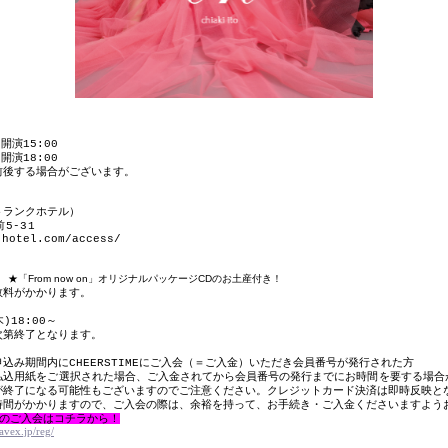
／開演
15:00
／開演
18:00
前後する場合がございます。
トランクホテル）
前
5-31
-hotel.com/access/
★「
From now on
」オリジナルパッケージ
CD
のお土産付き！
数料がかかります。
木
)18:00
～
次第終了となります。
申込み期間内に
CHEERSTIME
にご入会（＝ご入金）いただき会員番号が発行された方
払込用紙をご選択された場合、ご入金されてから会員番号の発行までにお時間を要する場合
が終了になる可能性もございますのでご注意ください。クレジットカード決済は即時反映と
時間がかかりますので、ご入会の際は、余裕を持って、お手続き・ご入金くださいますよう
のご入会はコチラから！
.avex.jp/reg/