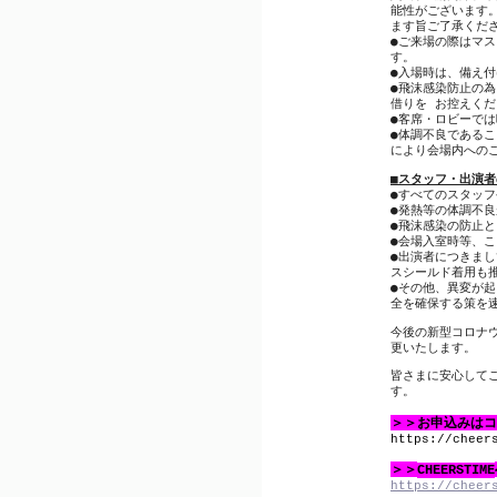
能性がございます
ます旨ご了承くだ
●
ご来場の際はマス
す。
●
入場時は、備え付
●
飛沫感染防止の為
借りを
お控えくだ
●
客席・ロビーでは
●
体調不良であるこ
により会場内への
■
スタッフ・出演者
●
すべてのスタッフ
●
発熱等の体調不良
●
飛沫感染の防止と
●
会場入室時等、こ
●
出演者につきまし
スシールド着用も
●
その他、異変が起
全を確保する策を
今後の新型コロナ
更いたします。
皆さまに安心して
す。
＞＞お申込みはコ
https://cheer
＞＞
CHEERSTIME
https://cheer