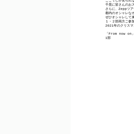
ここでしか見られ
千晃に皆さんのお
さらに、
Zepp
ツア
都内のオシャレな
ぜひオシャレして
１・２部両方ご参
2021
年のクリスマ
「
From now on
1
部