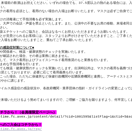
。来場前の飲酒はお控えください。いずれの場合でも、
37.5
度以上の熱のある場合には、
さい。
クの着用を必須とし、着用のない場合の入場はお断りいたします。マスクは必ずご自身で
けの消毒液にて手指消毒を必ず実施します。
、大声での会話・声援を禁止といたします。また、公演中の不要なお席の移動、来場者同
さい。
咳エチケットへのご協力と、会話はなるべくお控えいただきますようお願いいたします。
とが見受けられるお客様には、スタッフよりお声がけさせていただきますこと、ご了承く
ご入場をお断りいたしますこと、重ねてご了承お願いいたします。
の感染症対策について■
や関係者へ、検温・健康状態のチェックを実施いたします。
が確認された場合、その者は業務に就きません。
して、マスク着用およびフェイスシールド着用推奨のもと業務を行います。
まめな手指消毒を行います。
ても検温・健康状態のチェックを実施いたします。出演時以外は、マスクの着用を義務づ
推奨としておりますが、必要に応じて着用義務も行います。
こった場合、ただちに保健所など保健行政機関や近隣医療機関と連携し、アーティストと
速やかに講じます。
ウイルス感染症の感染状況や、各政府機関・業界団体の指針・ガイドラインの変更によって
ご来場いただけるよう努めてまいりますので、ご理解・ご協力を賜りますよう、何卒宜しく
チラから！（会員様限定ページへ）
stime.fc.avex.jp/content/detail/?cid=1001595&listFlag=1&ctid=5&s
へのご入会はコチラから！
stime.fc.avex.jp/reg/