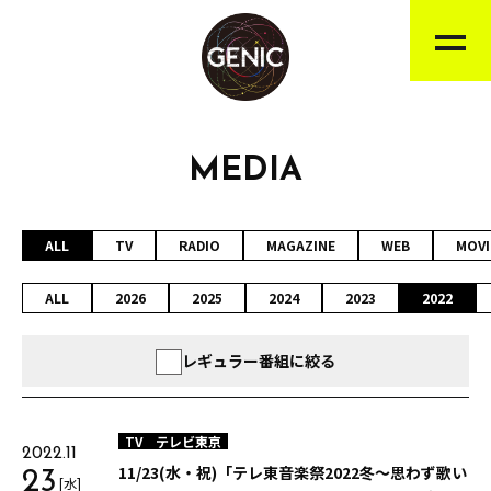
MEDIA
ALL
TV
RADIO
MAGAZINE
WEB
MOVI
ALL
2026
2025
2024
2023
2022
レギュラー番組に絞る
TV
テレビ東京
2022.11
11/23(水・祝)「テレ東音楽祭2022冬～思わず歌い
23
[水]