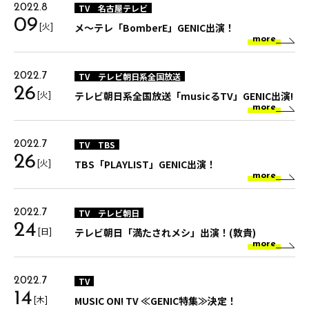
TV
名古屋テレビ
2022.8
09
[火]
メ～テレ「BomberE」GENIC出演！
more
TV
テレビ朝日系全国放送
2022.7
26
[火]
テレビ朝日系全国放送「musicるTV」GENIC出演!
more
TV
TBS
2022.7
26
[火]
TBS「PLAYLIST」GENIC出演！
more
TV
テレビ朝日
2022.7
24
[日]
テレビ朝日「満たされメシ」出演！(敦貴)
more
TV
2022.7
14
[木]
MUSIC ON! TV ≪GENIC特集≫決定！