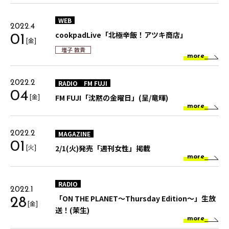
WEB
2022.4
cookpadLive「北極辛飯！アツキ商店」
01
[金]
増子 敦貴
more
RADIO
FM FUJI
2022.2
04
[金]
FM FUJI「沈黙の金曜日」(呈/竜暉)
more
MAGAZINE
2022.2
01
[火]
2/1(火)発売「週刊女性」掲載
more
RADIO
2022.1
「ON THE PLANET～Thursday Edition～」生放
28
[金]
送！(茉生)
more