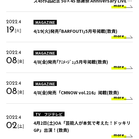
ズ45作品記念 50×45 感謝祭 Anniversary LIVE &
more
SHOW』 2022年6月22日（水）スペシャルパッケ
ージBlu-ray発売‼(敦貴)
MAGAZINE
2022.4
19
[火]
4/19(火)発売｢BARFOUT!｣5月号掲載(敦貴)
more
MAGAZINE
2022.4
08
[金]
4/8(金)発売｢ｱﾆﾒｰｼﾞｭ｣5月号掲載(敦貴)
more
MAGAZINE
2022.4
08
[金]
4/8(金)発売「CMNOW vol.216」掲載(敦貴)
more
TV
フジテレビ
2022.4
4月2日(土)OA「芸能人が本気で考えた！ドッキリ
02
[土]
GP」出演！(敦貴)
more