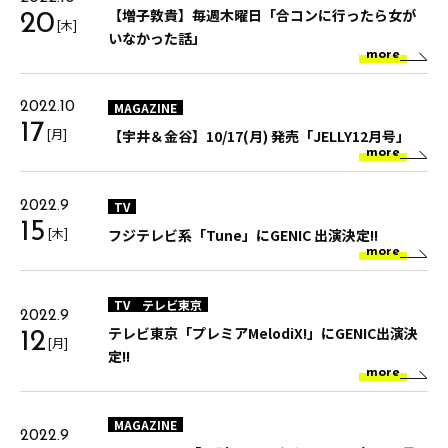
【増子敦貴】毎週木曜日「合コンに行ったら女が
20
[木]
いなかった話」
more
MAGAZINE
2022.10
17
[月]
【宇井＆金谷】10/17(月) 発売「JELLY12月号」
more
TV
2022.9
15
[木]
フジテレビ系「Tune」にGENIC 出演決定!!
more
TV
テレビ東京
2022.9
テレビ東京「プレミアMelodiX!」にGENIC出演決
12
[月]
定!!
more
MAGAZINE
2022.9