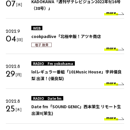
KADOKAWA「週刊ザテレビジョン2022年9/16号
07
[水]
（38号）」
more
WEB
2022.9
cookpadlive「北極辛飯！アツキ商店
04
[日]
増子 敦貴
more
RADIO
Fm yokohama
2022.8
lolレギュラー番組「101Music House」宇井優良
29
[月]
梨 出演！(優良梨)
more
RADIO
Date fm
2022.8
Date fm「SOUND GENIC」西本茉生 リモート生
25
[木]
出演!!(茉生)
more