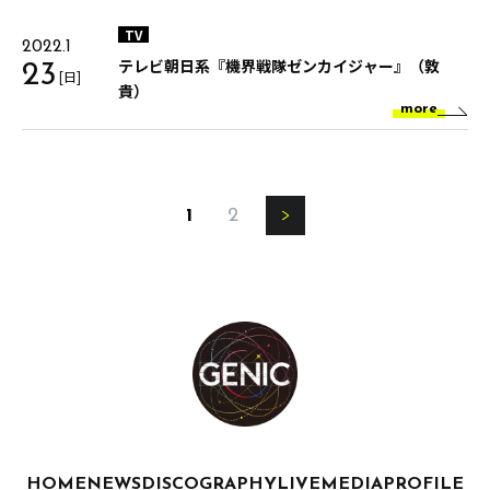
TV
2022.1
テレビ朝日系『機界戦隊ゼンカイジャー』（敦
23
[日]
貴）
more
1
2
HOME
NEWS
DISCOGRAPHY
LIVE
MEDIA
PROFILE