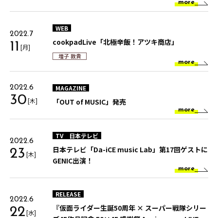
more
WEB
2022.7
cookpadLive「北極辛飯！アツキ商店」
11
[月]
増子 敦貴
more
MAGAZINE
2022.6
30
[木]
「OUT of MUSIC」発売
more
TV
日本テレビ
2022.6
日本テレビ「Da-iCE music Lab」第17回ゲストに
23
[木]
GENIC出演！
more
RELEASE
2022.6
『仮面ライダー生誕50周年 × スーパー戦隊シリー
22
[水]