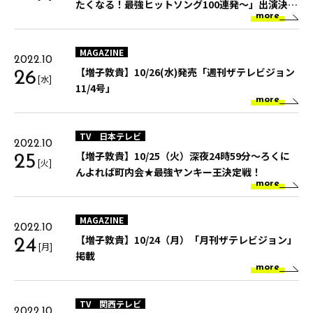
たくなる！最強ヒットソング100連発～」出演決
more
定!!
MAGAZINE
2022.10
【増子敦貴】10/26(水)発売「週刊ザテレビジョン
26
[水]
11/4号」
more
TV
日本テレビ
2022.10
【増子敦貴】10/25（火）深夜24時59分～ろくに
25
[火]
んよれば町内会★最強ヤンキー王決定戦！
more
MAGAZINE
2022.10
【増子敦貴】10/24（月）「月刊ザテレビジョン」
24
[月]
掲載
more
TV
関西テレビ
2022.10