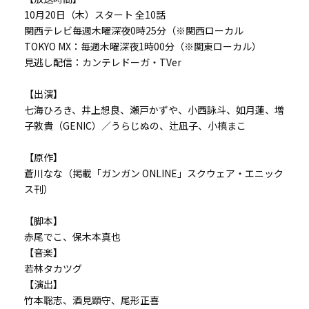
10月20日（木）スタート 全10話
関西テレビ毎週木曜深夜0時25分（※関西ローカル
TOKYO MX：毎週木曜深夜1時00分（※関東ローカル）
見逃し配信：カンテレドーガ・TVer
【出演】
七海ひろき、井上想良、瀬戸かずや、小西詠斗、如月蓮、増
子敦貴（GENIC）／うらじぬの、辻凪子、小槙まこ
【原作】
蒼川なな（掲載「ガンガン ONLINE」スクウェア・エニック
ス刊）
【脚本】
赤尾でこ、保木本真也
【音楽】
若林タカツグ
【演出】
竹本聡志、酒見顕守、尾形正喜