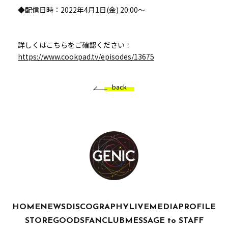
◆配信日時：2022年4月1日(金) 20:00～
詳しくはこちらをご確認ください！
https://www.cookpad.tv/episodes/13675
back
HOME
NEWS
DISCOGRAPHY
LIVE
MEDIA
PROFILE
STORE
GOODS
FANCLUB
MESSAGE to STAFF