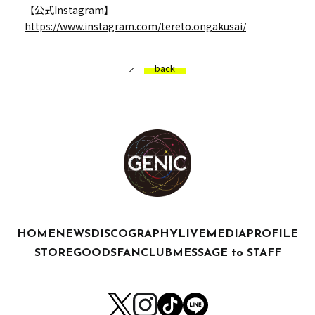
【公式Instagram】
https://www.instagram.com/tereto.ongakusai/
back
HOME
NEWS
DISCOGRAPHY
LIVE
MEDIA
PROFILE
STORE
GOODS
FANCLUB
MESSAGE to STAFF