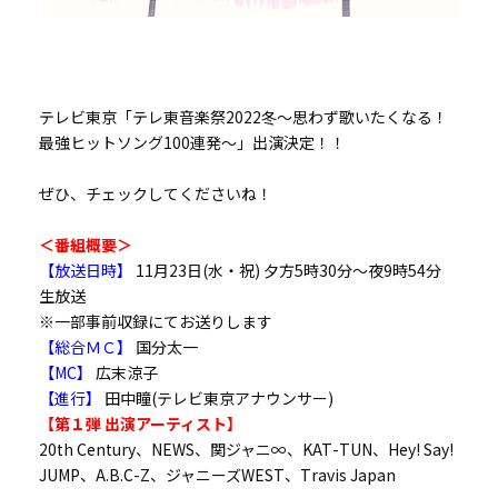
テレビ東京「テレ東音楽祭2022冬～思わず歌いたくなる！
最強ヒットソング100連発～」出演決定！！
ぜひ、チェックしてくださいね！
＜番組概要＞
【放送日時】
11月23日(水・祝) 夕方5時30分～夜9時54分
生放送
※一部事前収録にてお送りします
【総合ＭＣ】
国分太一
【MC】
広末涼子
【進行】
田中瞳(テレビ東京アナウンサー)
【第１弾 出演アーティスト】
20th Century、NEWS、関ジャニ∞、KAT-TUN、Hey! Say!
JUMP、A.B.C-Z、ジャニーズWEST、Travis Japan