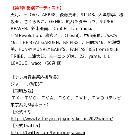
【第2弾 出演アーティスト】
天月、＝LOVE、AKB48、後藤真希、STU48、大黒摩季、櫻
坂46、さくらみこ、GENIC、純烈♨️ダチョウ、SUPER
BEAVER、鈴木亜美、Da-iCE、Tani Yuuki、
T.M.Revolution、龍玄とし（Toshl)、中山美穂、乃木坂
46、THE BEAT GARDEN、BE:FIRST、日向坂46、広瀬香
美、FUNKY MONKEY BΛBY'S、FANTASTICS from EXILE
TRIBE、三浦大知、モーニング娘。'22、yama、LIL
LEAGUE、wacci（50音順）
【テレ東音楽祭応援隊長】
ジャニーズWEST
【同時放送】
ＴＸ、ＴＶＯ、ＴＶＡ、ＴＳＣ、ＴＶｈ、ＴＶＱ（テレビ
東京系列6局ネット）
【公式HP】
https://www.tv-tokyo.co.jp/ongakusai_2022winter/
【公式Twitter】
https://twitter.com/teretoongakusai