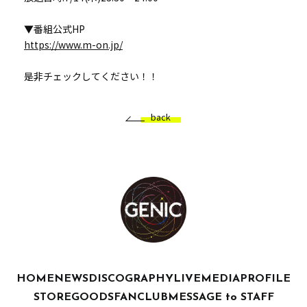
▼番組公式HP
https://www.m-on.jp/
是非チェックしてください！！
back
HOME
NEWS
DISCOGRAPHY
LIVE
MEDIA
PROFILE
STORE
GOODS
FANCLUB
MESSAGE to STAFF