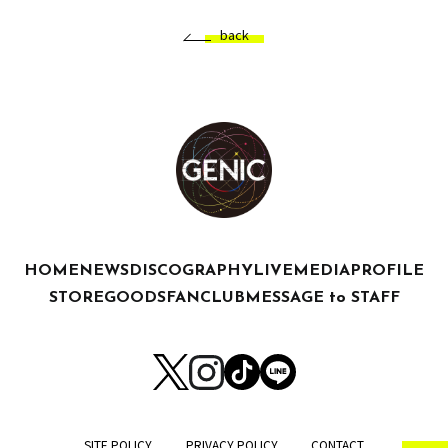
back
HOME
NEWS
DISCOGRAPHY
LIVE
MEDIA
PROFILE
STORE
GOODS
FANCLUB
MESSAGE to STAFF
SITE POLICY
PRIVACY POLICY
CONTACT