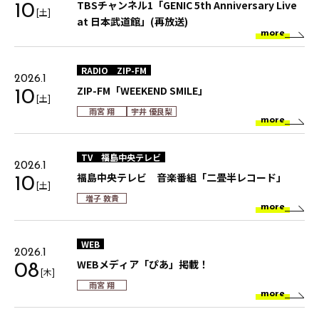
TBSチャンネル1「GENIC 5th Anniversary Live
10
[土]
at 日本武道館」(再放送)
more
RADIO
ZIP-FM
2026.1
ZIP-FM「WEEKEND SMILE」
10
[土]
雨宮 翔
宇井 優良梨
more
TV
福島中央テレビ
2026.1
福島中央テレビ 音楽番組「二畳半レコード」
10
[土]
増子 敦貴
more
WEB
2026.1
WEBメディア「ぴあ」掲載！
08
[木]
雨宮 翔
more