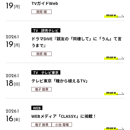
TVガイドWeb
19
[月]
雨宮 翔
more
TV
読売テレビ
2026.1
ドラマDiVE『親友の「同棲して」に「うん」て言
19
[月]
うまで』
雨宮 翔
more
TV
テレビ東京
2026.1
テレビ東京「種から植えるTV」
18
[日]
増子 敦貴
more
WEB
2026.1
WEBメディア「CLASSY.」に掲載！
16
[金]
増子 敦貴
小池 竜暉
more