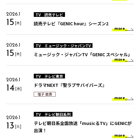
TV
読売テレビ
2026.1
15
[木]
読売テレビ『GENIC hour』シーズン2
more
TV
ミュージック・ジャパンTV
2026.1
15
[木]
ミュージック・ジャパンTV「GENIC スペシャル」
more
TV
テレビ東京
2026.1
ドラマNEXT『聖ラブサバイバーズ』
14
[水]
増子 敦貴
more
TV
テレビ朝日系列
2026.1
テレビ朝日系全国放送「musicるTV」にGENICが
13
[火]
出演！
more