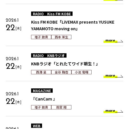
RADIO
Kiss FM KOBE
2026.1
Kiss FM KOBE「LiVEMAX presents YUSUKE
22
[木]
YAMAMOTO moving on」
増子 敦貴
西本 茉生
more
RADIO
KNBラジオ
2026.1
KNBラジオ「とれたてワイド朝生！」
22
[木]
西澤 呈
金谷 鞠杏
小池 竜暉
more
MAGAZINE
2026.1
『CanCam 』
22
[木]
増子 敦貴
雨宮 翔
more
WEB