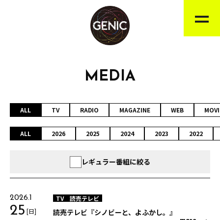
MEDIA
ALL
TV
RADIO
MAGAZINE
WEB
MOVI
ALL
2026
2025
2024
2023
2022
レギュラー番組に絞る
TV
読売テレビ
2026.1
25
[日]
読売テレビ『シノビーと、よふかし。』