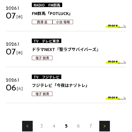
RADIO
FM群馬
2026.1
FM群馬「POTLUCK」
07
[水]
西澤 呈
小池 竜暉
more
TV
テレビ東京
2026.1
ドラマNEXT『聖ラブサバイバーズ』
07
[水]
増子 敦貴
more
TV
フジテレビ
2026.1
フジテレビ「今夜はナゾトレ」
06
[火]
増子 敦貴
more
3
4
5
6
7