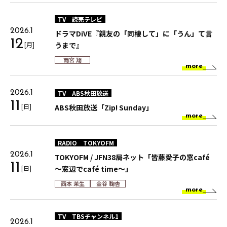
TV
読売テレビ
2026.1
ドラマDiVE『親友の「同棲して」に「うん」て言
12
[月]
うまで』
雨宮 翔
more
TV
ABS秋田放送
2026.1
11
[日]
ABS秋田放送「Zip! Sunday」
more
RADIO
TOKYOFM
2026.1
TOKYOFM / JFN38局ネット「皆藤愛子の窓café
11
[日]
～窓辺でcafé time～」
西本 茉生
金谷 鞠杏
more
TV
TBSチャンネル1
2026.1