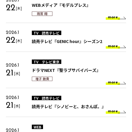
2026.1
WEBメディア『モデルプレス』
22
[木]
雨宮 翔
more
TV
読売テレビ
2026.1
22
[木]
読売テレビ『GENIC hour』シーズン2
more
TV
テレビ東京
2026.1
ドラマNEXT『聖ラブサバイバーズ』
21
[水]
増子 敦貴
more
TV
読売テレビ
2026.1
21
[水]
読売テレビ『シノビーと、おさんぽ。』
more
WEB
2026.1