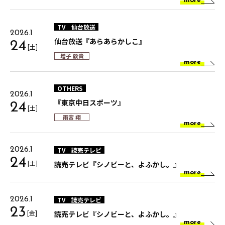
more
TV
仙台放送
2026.1
仙台放送『あらあらかしこ』
24
[土]
増子 敦貴
more
OTHERS
2026.1
『東京中日スポーツ』
24
[土]
雨宮 翔
more
TV
読売テレビ
2026.1
24
[土]
読売テレビ『シノビーと、よふかし。』
more
TV
読売テレビ
2026.1
23
[金]
読売テレビ『シノビーと、よふかし。』
more