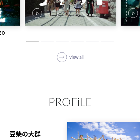
EO
view all
PROFiLE
豆柴の大群