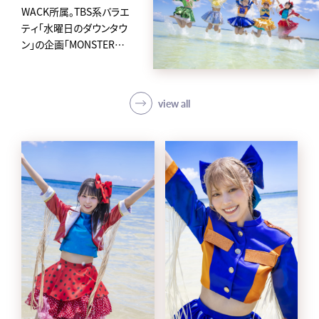
WACK所属。TBS系バラエ
ティ「水曜日のダウンタウ
ン」の企画「MONSTER
IDOL」から2019年に誕生
した、
アイカ・ザ・スパイ、ナオ・オ
view all
ブ・ナオ、レオナエンパイア、
モモチ・ンゲール、ハナエモ
ンスターからなるクロちゃ
んプロデュースの5人組ア
イドルグループ。
avexからメジャーデビュー
後4日という史上最速の早
さで東京ドームに立ち話題
を集め、「第62回 輝く！日本
レコード大賞」新人賞を受
賞。