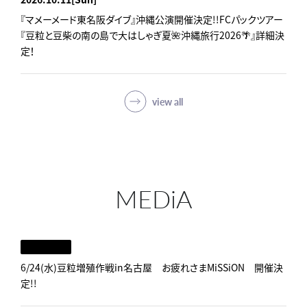
『マメーメード東名阪ダイブ』沖縄公演開催決定!!FCパックツアー
『豆粒と豆柴の南の島で大はしゃぎ夏🌺沖縄旅行2026🌴』詳細決
定！
view all
MEDiA
6/24(水)豆粒増殖作戦in名古屋 お疲れさまMiSSiON 開催決
定!!