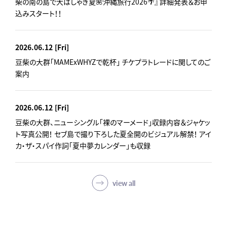
柴の南の島で大はしゃぎ夏🌺沖縄旅行2026🌴』 詳細発表＆お申
込みスタート！！
2026.06.12
[Fri]
豆柴の大群「MAMExWHYZで乾杯」 チケプラトレードに関してのご
案内
2026.06.12
[Fri]
豆柴の大群、ニューシングル「裸のマーメード」収録内容＆ジャケッ
ト写真公開！ セブ島で撮り下ろした夏全開のビジュアル解禁！ アイ
カ・ザ・スパイ作詞「夏中夢カレンダー」も収録
view all