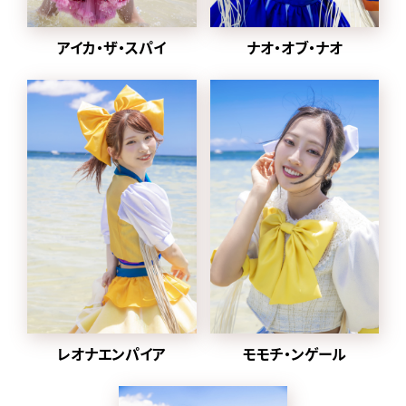
2024年1月から
2022年に同番組の企画
ナオ・オブ・ナオ
アイカ・ザ・スパイ
「MONSTER LOVE」から誕
生した都内某所と合併し、
豆柴の大群都内某所
a.k.a. MONSTERIDOLとし
て活動。
2025年1月8日に放送され
た「水曜日のダウンタウン」
内で
元々アドバイザーを務めて
いた、クロちゃんがプロデ
ューサー就任、ハナエモン
スターが復帰、
グループ名を戻すことが発
表された。
レオナエンパイア
モモチ・ンゲール
同日にクロちゃんが作詞し
た「りロード」のMVとデジタ
ル配信がスタート。