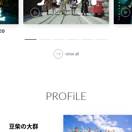
EO
view all
PROFiLE
豆柴の大群