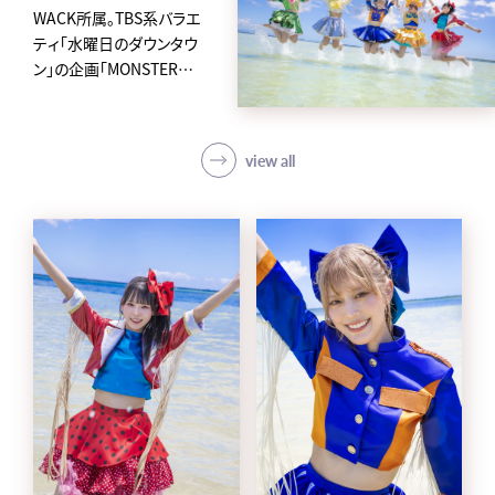
WACK所属。TBS系バラエ
ティ「水曜日のダウンタウ
ン」の企画「MONSTER
IDOL」から2019年に誕生
した、
アイカ・ザ・スパイ、ナオ・オ
view all
ブ・ナオ、レオナエンパイア、
モモチ・ンゲール、ハナエモ
ンスターからなるクロちゃ
んプロデュースの5人組ア
イドルグループ。
avexからメジャーデビュー
後4日という史上最速の早
さで東京ドームに立ち話題
を集め、「第62回 輝く！日本
レコード大賞」新人賞を受
賞。