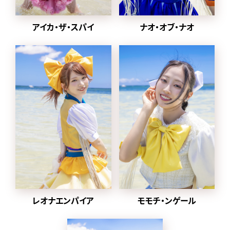
2024年1月から
2022年に同番組の企画
ナオ・オブ・ナオ
アイカ・ザ・スパイ
「MONSTER LOVE」から誕
生した都内某所と合併し、
豆柴の大群都内某所
a.k.a. MONSTERIDOLとし
て活動。
2025年1月8日に放送され
た「水曜日のダウンタウン」
内で
元々アドバイザーを務めて
いた、クロちゃんがプロデ
ューサー就任、ハナエモン
スターが復帰、
グループ名を戻すことが発
表された。
レオナエンパイア
モモチ・ンゲール
同日にクロちゃんが作詞し
た「りロード」のMVとデジタ
ル配信がスタート。