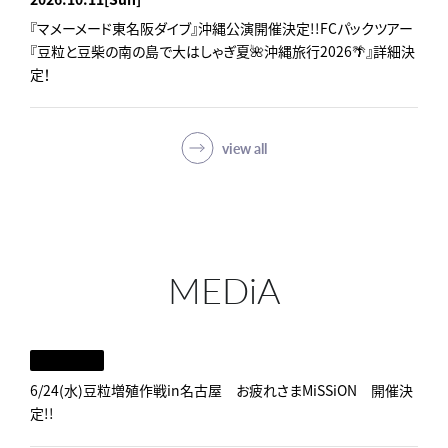
『マメーメード東名阪ダイブ』沖縄公演開催決定!!FCパックツアー
『豆粒と豆柴の南の島で大はしゃぎ夏🌺沖縄旅行2026🌴』詳細決
定！
view all
MEDiA
6/24(水)豆粒増殖作戦in名古屋 お疲れさまMiSSiON 開催決
定!!