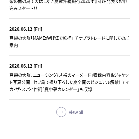
柴の南の島で大はしゃぎ夏🌺沖縄旅行2026🌴』 詳細発表＆お申
込みスタート！！
2026.06.12
[Fri]
豆柴の大群「MAMExWHYZで乾杯」 チケプラトレードに関してのご
案内
2026.06.12
[Fri]
豆柴の大群、ニューシングル「裸のマーメード」収録内容＆ジャケッ
ト写真公開！ セブ島で撮り下ろした夏全開のビジュアル解禁！ アイ
カ・ザ・スパイ作詞「夏中夢カレンダー」も収録
view all