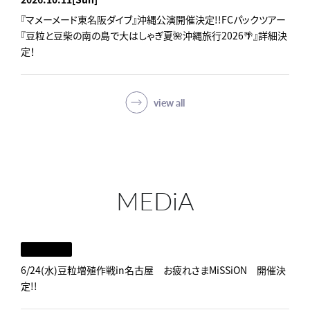
『マメーメード東名阪ダイブ』沖縄公演開催決定!!FCパックツアー
『豆粒と豆柴の南の島で大はしゃぎ夏🌺沖縄旅行2026🌴』詳細決
定！
view all
MEDiA
6/24(水)豆粒増殖作戦in名古屋 お疲れさまMiSSiON 開催決
定!!