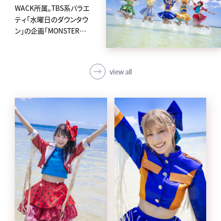
WACK所属。TBS系バラエ
ティ「水曜日のダウンタウ
ン」の企画「MONSTER
IDOL」から2019年に誕生
した、
アイカ・ザ・スパイ、ナオ・オ
view all
ブ・ナオ、レオナエンパイア、
モモチ・ンゲール、ハナエモ
ンスターからなるクロちゃ
んプロデュースの5人組ア
イドルグループ。
avexからメジャーデビュー
後4日という史上最速の早
さで東京ドームに立ち話題
を集め、「第62回 輝く！日本
レコード大賞」新人賞を受
賞。