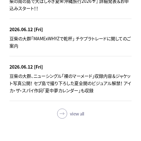
柴の南の島で大はしゃぎ夏🌺沖縄旅行2026🌴』 詳細発表＆お申
込みスタート！！
2026.06.12
[Fri]
豆柴の大群「MAMExWHYZで乾杯」 チケプラトレードに関してのご
案内
2026.06.12
[Fri]
豆柴の大群、ニューシングル「裸のマーメード」収録内容＆ジャケッ
ト写真公開！ セブ島で撮り下ろした夏全開のビジュアル解禁！ アイ
カ・ザ・スパイ作詞「夏中夢カレンダー」も収録
view all