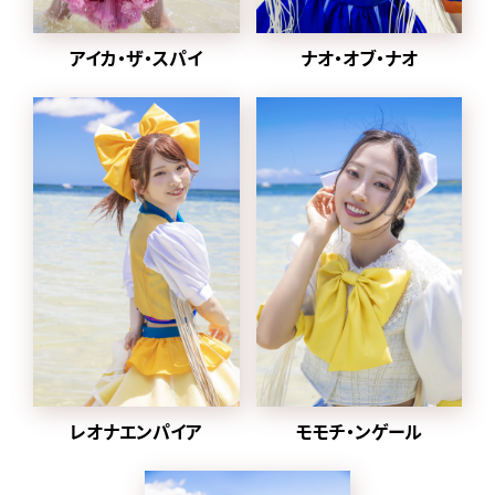
2024年1月から
2022年に同番組の企画
ナオ・オブ・ナオ
アイカ・ザ・スパイ
「MONSTER LOVE」から誕
生した都内某所と合併し、
豆柴の大群都内某所
a.k.a. MONSTERIDOLとし
て活動。
2025年1月8日に放送され
た「水曜日のダウンタウン」
内で
元々アドバイザーを務めて
いた、クロちゃんがプロデ
ューサー就任、ハナエモン
スターが復帰、
グループ名を戻すことが発
表された。
レオナエンパイア
モモチ・ンゲール
同日にクロちゃんが作詞し
た「りロード」のMVとデジタ
ル配信がスタート。