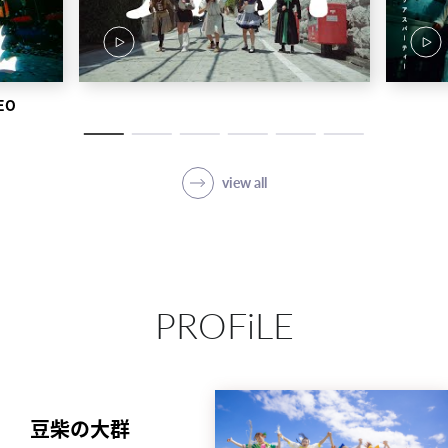
EO
view all
PROFiLE
豆柴の大群