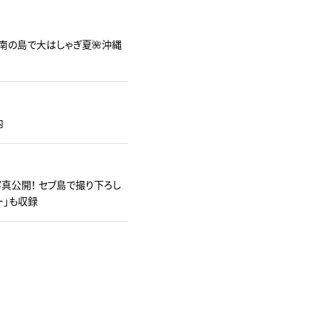
南の島で大はしゃぎ夏🌺沖縄
内
真公開！ セブ島で撮り下ろし
ー」も収録