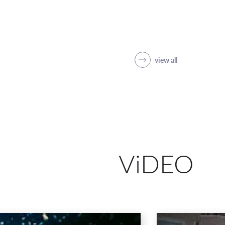
view all
ViDEO