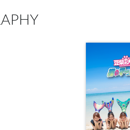
RAPHY
D＋5Blu-ray＋P