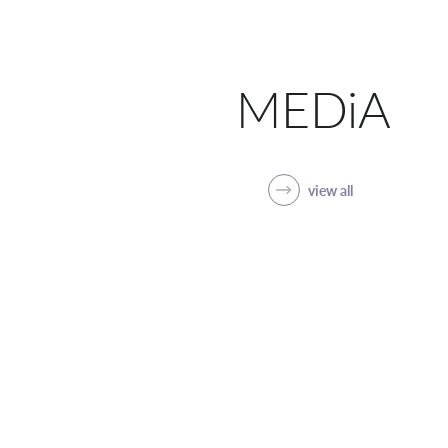
MEDiA
view all