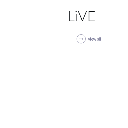
LiVE
view all