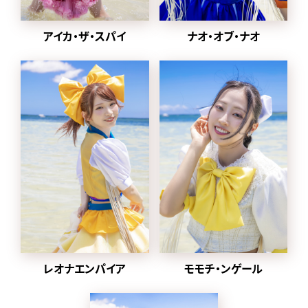
2024年1月から
2022年に同番組の企画
ナオ・オブ・ナオ
アイカ・ザ・スパイ
「MONSTER LOVE」から誕
生した都内某所と合併し、
豆柴の大群都内某所
a.k.a. MONSTERIDOLとし
て活動。
2025年1月8日に放送され
た「水曜日のダウンタウン」
内で
元々アドバイザーを務めて
いた、クロちゃんがプロデ
ューサー就任、ハナエモン
スターが復帰、
グループ名を戻すことが発
表された。
レオナエンパイア
モモチ・ンゲール
同日にクロちゃんが作詞し
た「りロード」のMVとデジタ
ル配信がスタート。