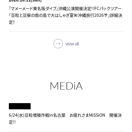
『マメーメード東名阪ダイブ』沖縄公演開催決定!!FCパックツアー
『豆粒と豆柴の南の島で大はしゃぎ夏🌺沖縄旅行2026🌴』詳細決
定！
view all
MEDiA
6/24(水)豆粒増殖作戦in名古屋 お疲れさまMiSSiON 開催決
定!!