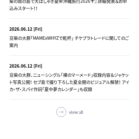
柴の南の島で大はしゃぎ夏🌺沖縄旅行2026🌴』 詳細発表＆お申
込みスタート！！
2026.06.12
[Fri]
豆柴の大群「MAMExWHYZで乾杯」 チケプラトレードに関してのご
案内
2026.06.12
[Fri]
豆柴の大群、ニューシングル「裸のマーメード」収録内容＆ジャケッ
ト写真公開！ セブ島で撮り下ろした夏全開のビジュアル解禁！ アイ
カ・ザ・スパイ作詞「夏中夢カレンダー」も収録
view all