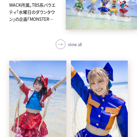
WACK所属。TBS系バラエ
ティ「水曜日のダウンタウ
ン」の企画「MONSTER
IDOL」から2019年に誕生
した、
アイカ・ザ・スパイ、ナオ・オ
view all
ブ・ナオ、レオナエンパイア、
モモチ・ンゲール、ハナエモ
ンスターからなるクロちゃ
んプロデュースの5人組ア
イドルグループ。
avexからメジャーデビュー
後4日という史上最速の早
さで東京ドームに立ち話題
を集め、「第62回 輝く！日本
レコード大賞」新人賞を受
賞。