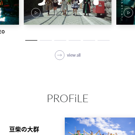
EO
view all
PROFiLE
豆柴の大群