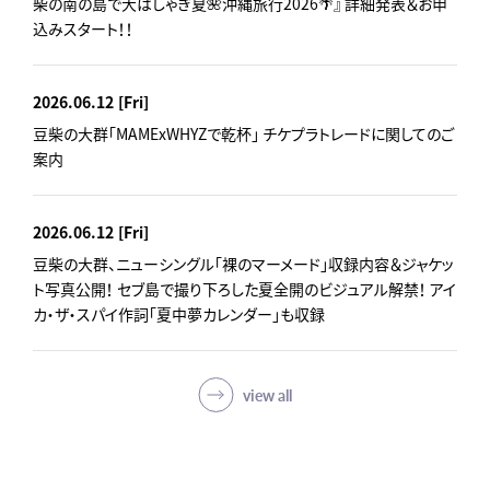
柴の南の島で大はしゃぎ夏🌺沖縄旅行2026🌴』 詳細発表＆お申
込みスタート！！
2026.06.12
[Fri]
豆柴の大群「MAMExWHYZで乾杯」 チケプラトレードに関してのご
案内
2026.06.12
[Fri]
豆柴の大群、ニューシングル「裸のマーメード」収録内容＆ジャケッ
ト写真公開！ セブ島で撮り下ろした夏全開のビジュアル解禁！ アイ
カ・ザ・スパイ作詞「夏中夢カレンダー」も収録
view all