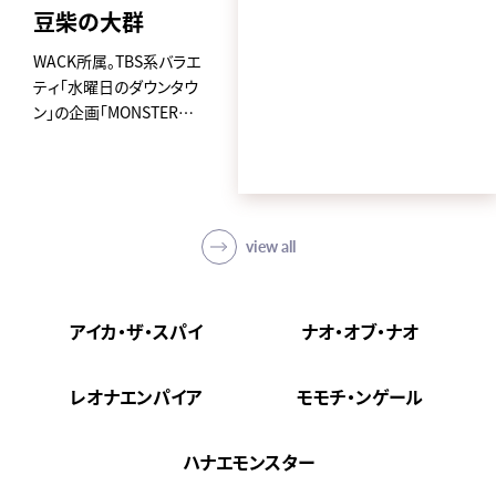
豆柴の大群
WACK所属。TBS系バラエ
ティ「水曜日のダウンタウ
ン」の企画「MONSTER
IDOL」から2019年に誕生
した、
アイカ・ザ・スパイ、ナオ・オ
ブ・ナオ、レオナエンパイア、
モモチ・ンゲール、ハナエモ
view all
ンスターからなるクロちゃ
んプロデュースの5人組ア
イドルグループ。
アイカ・ザ・スパイ
ナオ・オブ・ナオ
avexからメジャーデビュー
後4日という史上最速の早
レオナエンパイア
モモチ・ンゲール
さで東京ドームに立ち話題
を集め、「第62回 輝く！日本
ハナエモンスター
レコード大賞」新人賞を受
賞。