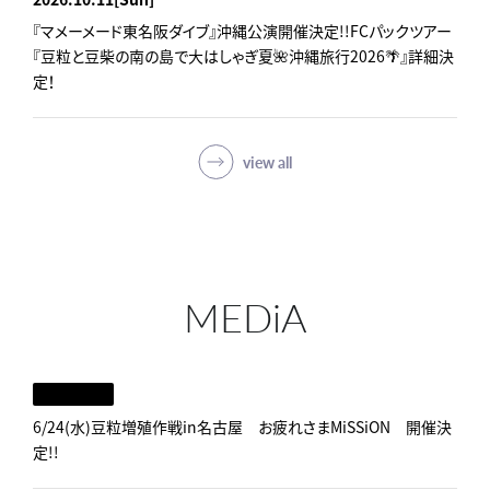
『マメーメード東名阪ダイブ』沖縄公演開催決定!!FCパックツアー
『豆粒と豆柴の南の島で大はしゃぎ夏🌺沖縄旅行2026🌴』詳細決
定！
view all
MEDiA
6/24(水)豆粒増殖作戦in名古屋 お疲れさまMiSSiON 開催決
定!!