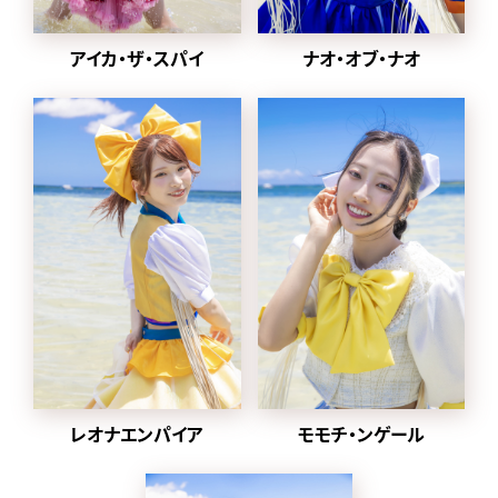
2024年1月から
2022年に同番組の企画
ナオ・オブ・ナオ
アイカ・ザ・スパイ
「MONSTER LOVE」から誕
生した都内某所と合併し、
豆柴の大群都内某所
a.k.a. MONSTERIDOLとし
て活動。
2025年1月8日に放送され
た「水曜日のダウンタウン」
内で
元々アドバイザーを務めて
いた、クロちゃんがプロデ
ューサー就任、ハナエモン
スターが復帰、
グループ名を戻すことが発
表された。
レオナエンパイア
モモチ・ンゲール
同日にクロちゃんが作詞し
た「りロード」のMVとデジタ
ル配信がスタート。