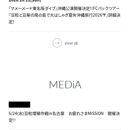
『マメーメード東名阪ダイブ』沖縄公演開催決定!!FCパックツアー
『豆粒と豆柴の南の島で大はしゃぎ夏🌺沖縄旅行2026🌴』詳細決
定！
view all
MEDiA
6/24(水)豆粒増殖作戦in名古屋 お疲れさまMiSSiON 開催決
定!!