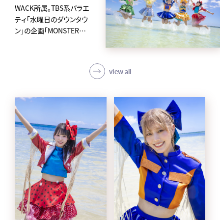
WACK所属。TBS系バラエ
ティ「水曜日のダウンタウ
ン」の企画「MONSTER
IDOL」から2019年に誕生
した、
アイカ・ザ・スパイ、ナオ・オ
view all
ブ・ナオ、レオナエンパイア、
モモチ・ンゲール、ハナエモ
ンスターからなるクロちゃ
んプロデュースの5人組ア
イドルグループ。
avexからメジャーデビュー
後4日という史上最速の早
さで東京ドームに立ち話題
を集め、「第62回 輝く！日本
レコード大賞」新人賞を受
賞。