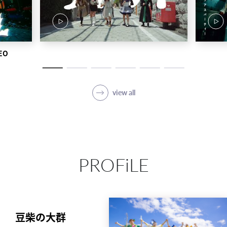
EO
view all
PROFiLE
豆柴の大群