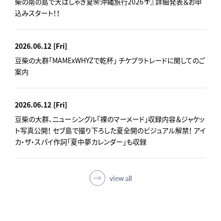
柴の南の島で大はしゃぎ夏🌺沖縄旅行2026🌴』 詳細発表＆お申
込みスタート！！
2026.06.12
[Fri]
豆柴の大群「MAMExWHYZで乾杯」 チケプラトレードに関してのご
案内
2026.06.12
[Fri]
豆柴の大群、ニューシングル「裸のマーメード」収録内容＆ジャケッ
ト写真公開！ セブ島で撮り下ろした夏全開のビジュアル解禁！ アイ
カ・ザ・スパイ作詞「夏中夢カレンダー」も収録
view all