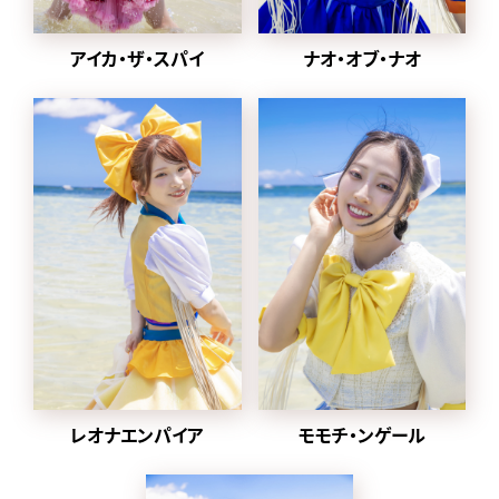
2024年1月から
2022年に同番組の企画
ナオ・オブ・ナオ
アイカ・ザ・スパイ
「MONSTER LOVE」から誕
生した都内某所と合併し、
豆柴の大群都内某所
a.k.a. MONSTERIDOLとし
て活動。
2025年1月8日に放送され
た「水曜日のダウンタウン」
内で
元々アドバイザーを務めて
いた、クロちゃんがプロデ
ューサー就任、ハナエモン
スターが復帰、
グループ名を戻すことが発
表された。
レオナエンパイア
モモチ・ンゲール
同日にクロちゃんが作詞し
た「りロード」のMVとデジタ
ル配信がスタート。