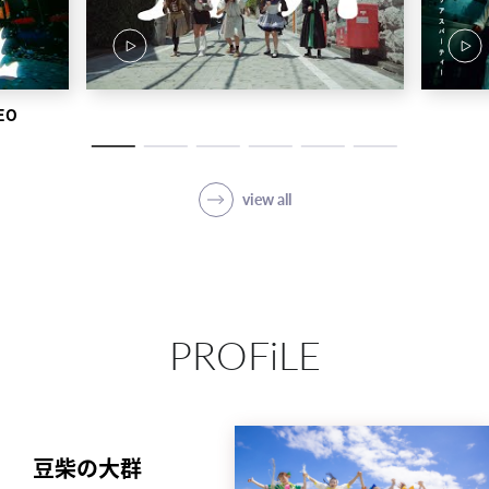
EO
view all
PROFiLE
豆柴の大群