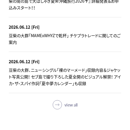
柴の南の島で大はしゃぎ夏🌺沖縄旅行2026🌴』 詳細発表＆お申
込みスタート！！
2026.06.12
[Fri]
豆柴の大群「MAMExWHYZで乾杯」 チケプラトレードに関してのご
案内
2026.06.12
[Fri]
豆柴の大群、ニューシングル「裸のマーメード」収録内容＆ジャケッ
ト写真公開！ セブ島で撮り下ろした夏全開のビジュアル解禁！ アイ
カ・ザ・スパイ作詞「夏中夢カレンダー」も収録
view all