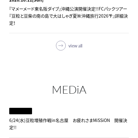
『マメーメード東名阪ダイブ』沖縄公演開催決定!!FCパックツアー
『豆粒と豆柴の南の島で大はしゃぎ夏🌺沖縄旅行2026🌴』詳細決
定！
view all
MEDiA
6/24(水)豆粒増殖作戦in名古屋 お疲れさまMiSSiON 開催決
定!!