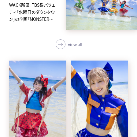
WACK所属。TBS系バラエ
ティ「水曜日のダウンタウ
ン」の企画「MONSTER
IDOL」から2019年に誕生
した、
アイカ・ザ・スパイ、ナオ・オ
view all
ブ・ナオ、レオナエンパイア、
モモチ・ンゲール、ハナエモ
ンスターからなるクロちゃ
んプロデュースの5人組ア
イドルグループ。
avexからメジャーデビュー
後4日という史上最速の早
さで東京ドームに立ち話題
を集め、「第62回 輝く！日本
レコード大賞」新人賞を受
賞。