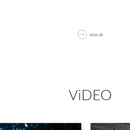
view all
ViDEO