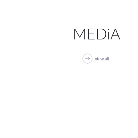
MEDiA
view all