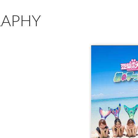
RAPHY
D＋5Blu-ray＋P