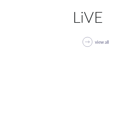
LiVE
view all