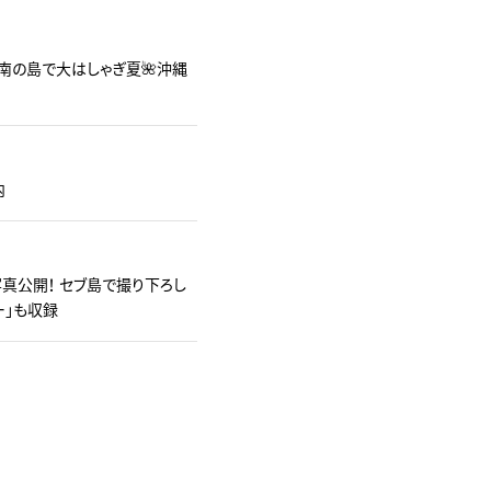
南の島で大はしゃぎ夏🌺沖縄
内
真公開！ セブ島で撮り下ろし
ー」も収録