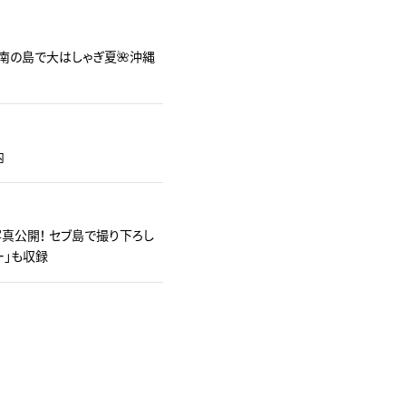
南の島で大はしゃぎ夏🌺沖縄
内
真公開！ セブ島で撮り下ろし
ー」も収録