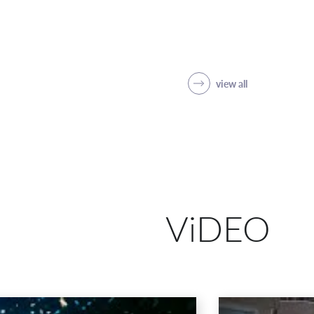
view all
ViDEO