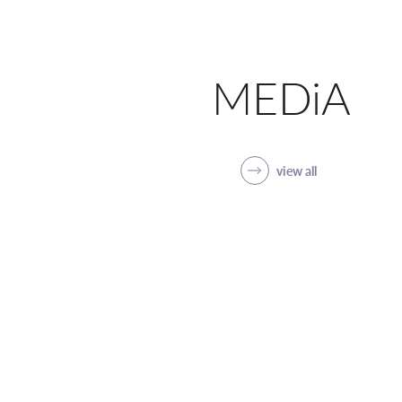
MEDiA
view all