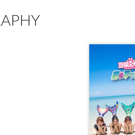
RAPHY
D＋5Blu-ray＋P