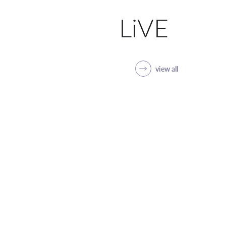
LiVE
view all