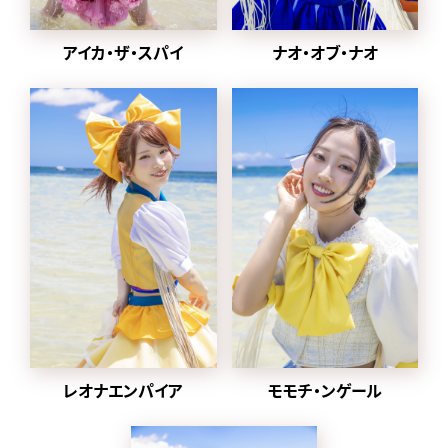
2024年1月から
2022年に同番組の企画
ナオ・オブ・ナオ
アイカ・ザ・スパイ
「MONSTER LOVE」から誕
生した都内某所と合併し、
豆柴の大群都内某所
a.k.a. MONSTERIDOLとし
て活動。
2025年1月8日に放送され
た「水曜日のダウンタウン」
内で
元々アドバイザーを務めて
いた、クロちゃんがプロデ
ューサー就任、ハナエモン
スターが復帰、
グループ名を戻すことが発
表された。
レオナエンパイア
モモチ・ンゲール
同日にクロちゃんが作詞し
た「りロード」のMVとデジタ
ル配信がスタート。