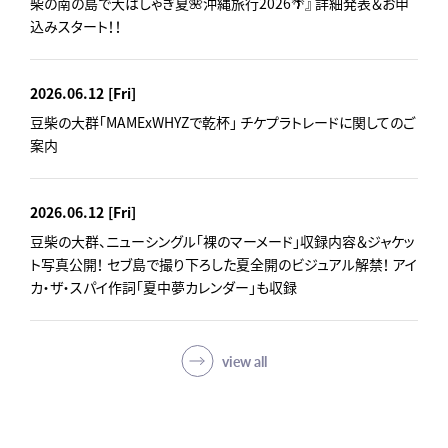
柴の南の島で大はしゃぎ夏🌺沖縄旅行2026🌴』 詳細発表＆お申
込みスタート！！
2026.06.12
[Fri]
豆柴の大群「MAMExWHYZで乾杯」 チケプラトレードに関してのご
案内
2026.06.12
[Fri]
豆柴の大群、ニューシングル「裸のマーメード」収録内容＆ジャケッ
ト写真公開！ セブ島で撮り下ろした夏全開のビジュアル解禁！ アイ
カ・ザ・スパイ作詞「夏中夢カレンダー」も収録
view all