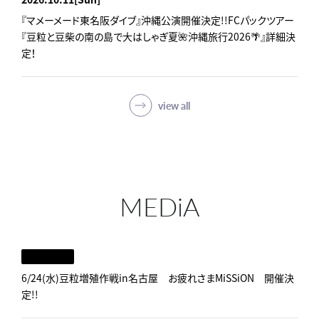
『マメーメード東名阪ダイブ』沖縄公演開催決定!!FCパックツアー
『豆粒と豆柴の南の島で大はしゃぎ夏🌺沖縄旅行2026🌴』詳細決
定！
view all
MEDiA
6/24(水)豆粒増殖作戦in名古屋 お疲れさまMiSSiON 開催決
定!!