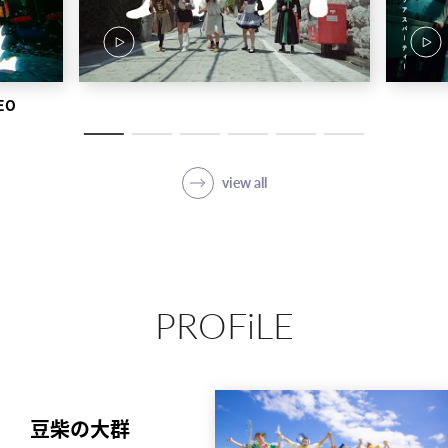
EO
view all
PROFiLE
豆柴の大群