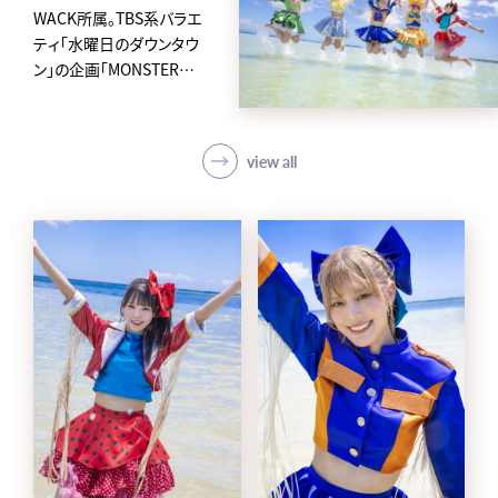
WACK所属。TBS系バラエ
ティ「水曜日のダウンタウ
ン」の企画「MONSTER
IDOL」から2019年に誕生
した、
アイカ・ザ・スパイ、ナオ・オ
view all
ブ・ナオ、レオナエンパイア、
モモチ・ンゲール、ハナエモ
ンスターからなるクロちゃ
んプロデュースの5人組ア
イドルグループ。
avexからメジャーデビュー
後4日という史上最速の早
さで東京ドームに立ち話題
を集め、「第62回 輝く！日本
レコード大賞」新人賞を受
賞。