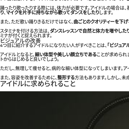
踊ったり歌ったりする際には、体力が必要です。アイドルの場合は、
り
、
マイクを片手に持ちながら歌ってダンスをしたり
します。
また、ただ歌い踊りきるだけではなく、
曲ごとのクオリティーを下
スタミナを付ける方法は、
ダンスレッスンで自然と体力を増やした
ミナが付くと捉えられます。
ビジュアルの改善
4つ目に紹介するアイドルになりたい人がすべきことは、
「ビジュア
アイドルとなると、
細い体型や美しい顔立ちである
ことが求められ
トからはじめると良いでしょう。
ただし、無理して痩せると、病的な細い体型になってしまいます。
また、容姿を改善するために、
整形する
方法もあります。しかし、未
アイドルに求められること