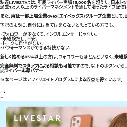
私達LIVESTARは、所属ライバー実績
15,000名
を超えた、
日本ト
過去1万人以上のライバーマネジメントを通して培ったライブ配信に
また、
東証一部上場企業avex(エイベックス)グループ企業
として
下記のように、自分には当てはまらないと思っている方でも、
・フォロワーが少なくて、インフルエンサーじゃない。
・未経験だし、不安。
・トークに自信がない。
・パフォーマンスができる特技がない
新しく始める95%以上
の方は、フォロワーもほとんどいなく、
未経
完全無料でスタッフによる相談も可能
ですので、以下のボタンからL
※本ページはアフィリエイトプログラムによる収益を得ています。