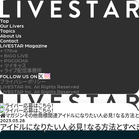
メニュー
Top
Our Livers
Topics
About Us
Contact
LIVESTAR Magazine
+ 17live
+ BIGO LIVE
+ POCOCHA
+ ツイキャス
+ ライブ配信事務所
FOLLOW US ON
プライバシーポリシー
LIVESTAR Inc. All Rights Reserved
LIVESTAR Inc. All Rights Reserved
MENU
マガジン
その他商標関連
アイドルになりたい人必見！なる方法
2023.03.28
アイドルになりたい人必見！なる方法とすべ