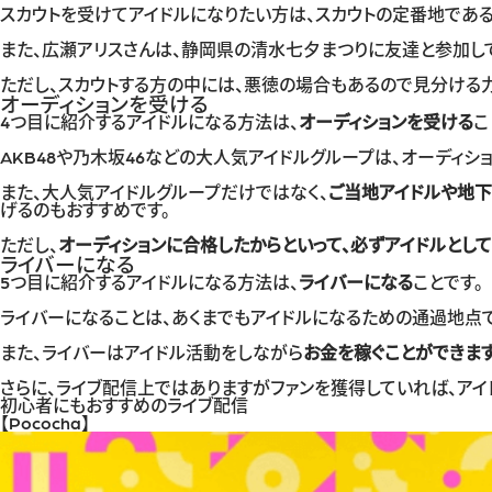
スカウトを受けてアイドルになりたい方は、スカウトの定番地であ
また、広瀬アリスさんは、静岡県の清水七夕まつりに友達と参加して
ただし、スカウトする方の中には、悪徳の場合もあるので見分ける力
オーディションを受ける
4つ目に紹介するアイドルになる方法は、
オーディションを受ける
こ
AKB48や乃木坂46などの大人気アイドルグループは、オーディシ
また、大人気アイドルグループだけではなく、
ご当地アイドルや地下
げるのもおすすめです。
ただし、
オーディションに合格したからといって、必ずアイドルとし
ライバーになる
5つ目に紹介するアイドルになる方法は、
ライバーになる
ことです。
ライバーになることは、あくまでもアイドルになるための通過地点で
また、ライバーはアイドル活動をしながら
お金を稼ぐことができま
さらに、ライブ配信上ではありますがファンを獲得していれば、ア
初心者にもおすすめのライブ配信
【Pococha】