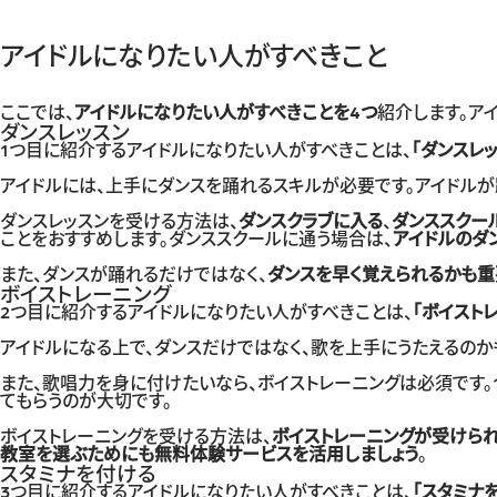
アイドルになりたい人がすべきこと
ここでは、
アイドルになりたい人がすべきことを4つ
紹介します。
ア
ダンスレッスン
1つ目に紹介するアイドルになりたい人がすべきことは、
「ダンスレッ
アイドルには、上手にダンスを踊れるスキルが必要です。アイドルが
ダンスレッスンを受ける方法は、
ダンスクラブに入る
、
ダンススクー
ことをおすすめします。ダンススクールに通う場合は、
アイドルのダ
また、ダンスが踊れるだけではなく、
ダンスを早く覚えられるかも重
ボイストレーニング
2つ目に紹介するアイドルになりたい人がすべきことは、
「ボイスト
アイドルになる上で、ダンスだけではなく、歌を上手にうたえるのか
また、歌唱力を身に付けたいなら、ボイストレーニングは必須です。
てもらうのが大切です。
ボイストレーニングを受ける方法は、
ボイストレーニングが受けら
教室を選ぶためにも無料体験サービスを活用しましょう
。
スタミナを付ける
3つ目に紹介するアイドルになりたい人がすべきことは、
「スタミナ