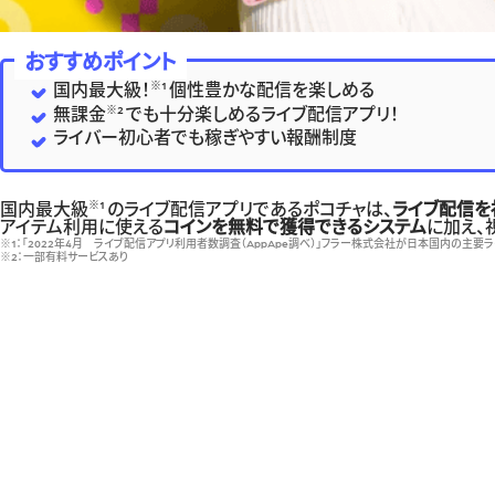
おすすめポイント
※1
国内最大級！
個性豊かな配信を楽しめる
※2
無課金
でも十分楽しめるライブ配信アプリ！
ライバー初心者でも稼ぎやすい報酬制度
※1
国内最大級
のライブ配信アプリであるポコチャは、
ライブ配信を
アイテム利用に使える
コインを無料で獲得できるシステム
に加え、
※1：「2022年4月 ライブ配信アプリ利用者数調査（AppApe調べ）」フラー株式会社が日本国内の主要
※2：一部有料サービスあり