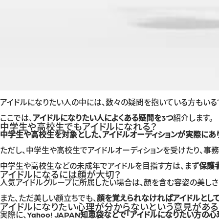
アイドルになりたい人の中には、数々の疑問を抱いている方もいるで
ここでは、
アイドルになりたい人によくある疑問を3つ
紹介します。
中学生や高校生でもアイドルになれる？
中学生や高校生を対象とした、アイドルオーディションが実際にあ
ただし、中学生や高校生でアイドルオーディションを受けたり、事務
中学生や高校生などの未成年でアイドルを目指す方は、まず
保護
アイドルになるには顔が大切？
人気アイドルグループに所属したい場合は、顔を含む容姿の美しさ
また、ただ美しい顔立ちでも、
顔を覚えられなければアイドルとし
アイドルになりたい心理が分からないという意見がある
実際に、
Yahoo! JAPAN知恵袋などで「アイドルになりたい方