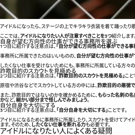
アイドルになったら、ステージの上でキラキラ衣装を着て踊ったり歌
ここでは、
アイドルになりたい人が注意すべきことを3つ
紹介します
自身が望む方向性の仕事ができる事務所を選ぶ
1つ目に紹介する注意点は、
「自分が望む方向性の仕事ができる事
事務所に所属できたのはいいものの、
自分が望む方向性の仕事が
したくない仕事を受けないためにも、事務所に所属している方々の
詐欺目的のスカウトを見極める
2つ目に紹介する注意点は、
「詐欺目的のスカウトを見極める」
こと
原宿や渋谷などでスカウトしている方の中には、
詐欺目的の悪徳で
また、詐欺目的ではないのかを確かめるために、
もらった名刺の名
か
など、
細かい部分まで怪しんでみましょう
。
自分自身を大切にする
3つ目に紹介する注意点は、
「自分自身を大切にする」
ことです。
アイドルになるために事務所に所属したり、スカウトを受けてアイ
ます。そのため、
したくない仕事を断れる力
も必要です。
アイドルになりたい人によくある疑問