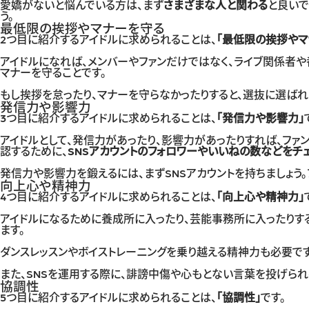
愛嬌がないと悩んでいる方は、まず
さまざまな人と関わる
と良いで
う。
最低限の挨拶やマナーを守る
2つ目に紹介するアイドルに求められることは、
「最低限の挨拶やマ
アイドルになれば、メンバーやファンだけではなく、ライブ関係者
マナーを守ることです。
もし挨拶を怠ったり、マナーを守らなかったりすると、選抜に選ば
発信力や影響力
3つ目に紹介するアイドルに求められることは、
「発信力や影響力」
アイドルとして、発信力があったり、影響力があったりすれば、ファ
認するために、
SNSアカウントのフォロワーやいいねの数などをチ
発信力や影響力を鍛えるには、まずSNSアカウントを持ちましょう
向上心や精神力
4つ目に紹介するアイドルに求められることは、
「向上心や精神力」
アイドルになるために養成所に入ったり、芸能事務所に入ったりする
ます。
ダンスレッスンやボイストレーニングを乗り越える精神力も必要です
また、SNSを運用する際に、誹謗中傷や心もとない言葉を投げられ
協調性
5つ目に紹介するアイドルに求められることは、
「協調性」
です。