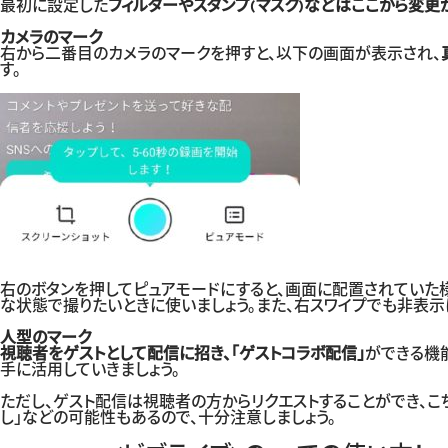
最初に設定した
フィルターやスタンプ(マスク)などはここから変更
カメラのマーク
右から二番目のカメラのマークを押すと、以下の画面が表示され、
す。
右のボタンを押してピュアモードにすると、画面に配置されていた
な状態で撮りたいときに使いましょう。また、右スワイプでも非表示
人型のマーク
視聴者をゲストとして配信に招き、「ゲストコラボ配信」
ができる機
手に活用していきましょう。
ただし、ゲスト配信は視聴者の方からリクエストすることができ、こ
し」などの可能性もあるので、十分注意しましょう。