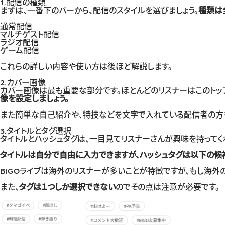
1.配信の種類
まずは、一番下のバーから、配信のスタイルを選びましょう。
種類は
通常配信
マルチゲスト配信
ラジオ配信
ゲーム配信
これらの詳しい内容や使い方は後ほど解説します。
2.カバー画像
カバー画像は最も重要な部分です。ほとんどのリスナーはこのトッ
像を設定しましょう。
また簡単な自己紹介や、特技などを文字で入れている配信者の方も
3.タイトルとタグ選択
タイトルとハッシュタグは、一目見てリスナーさんが興味を持ってく
タイトルは自分で自由に入力できますが、ハッシュタグは以下の候
BIGOライブは海外のリスナーが多いことが特徴ですが、もし海外
また、
タグは１つしか選択できない
のでその点は注意が必要です。