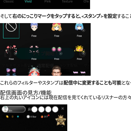
そして
右のにっこりマークをタップすると、<スタンプ>を設定
するこ
これらのフィルターやスタンプは
配信中に変更することも可能
とな
配信画面の見方/機能
右上の丸いアイコンには現在配信を見てくれているリスナーの方々