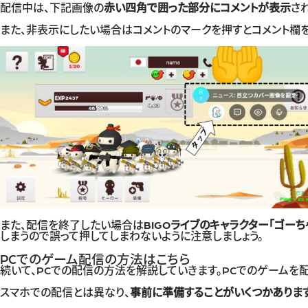
配信中は、下記画像の
赤い四角で囲った部分にコメントが表示
さ
また、非表示にしたい場合はコメントのマークを押すとコメント欄
また、配信を終了したい場合は
BIGOライブのキャラクター「ゴー
しまうので誤って押してしまわないように注意しましょう。
PCでのゲーム配信の方法はこちら
続いて、PCでの配信の方法を解説していきます。PCでのゲームを
スマホでの配信とは異なり、
事前に準備することがいくつかあります