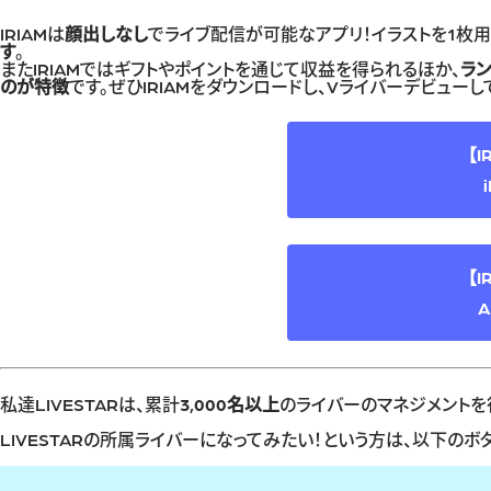
IRIAMは
顔出しなし
でライブ配信が可能なアプリ！イラストを1枚用
す
。
またIRIAMではギフトやポイントを通じて収益を得られるほか、
ラ
のが特徴
です。ぜひIRIAMをダウンロードし、Vライバーデビューし
【
【
A
私達LIVESTARは、累計
3,000名以上
のライバーのマネジメントを
LIVESTARの所属ライバーになってみたい！という方は、以下の