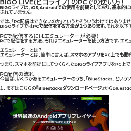
BIGO LIVE(ビゴライブ) のPCでの使い方！
BIGOライブは、
iOS,Androidでの使用を前提としており、基本
されていません。
では、「PC配信はできないのか」というとそういうわけではありませ
BIGOライブでは
PCで配信をする方法が１つあります。
それを以下
PCで配信するにはエミュレーターが必要！
PCで配信をする方法、それはエミュレーターを使う方法です。エミ
エミュレーターとは？
エミュレーターとは、簡単に言えば、
スマホのアプリをPC上でも動
つまり、スマホを前提にしてつくられたBIGOライブアプリをPC上で
PC配信の流れ
今回は、いくつかあるエミュレーターのうち、「BlueStacks」という
１．まずはこちらの
『
Bluestacksダウンロードページ
』
からBlues