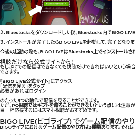
２．Bluestacksをダウンロードした後、Bluestacks内でBIGO L
３．インストールが完了したらBIGO LIVEを起動して、完了となりま
今後の起動の際も、BIGO LIVEは
Bluestacks上でインストール
視聴だけなら公式サイトから！
もし、PCでの配信はできなくても視聴だけできればいいという場
できます。
『
BIGO LIVE公式サイト
』にアクセス
「配信を見る」をタップ
必要があればログイン
のたった3つの動作で配信を見ることができます。
ただ、
PC視聴ではギフトを贈ることができない
という点には注意
目一杯応援するにはスマホ視聴がおすすめです。
BIGO LIVE(ビゴライブ) でゲーム配信のや
BIGOライブにおける
ゲーム配信のやり方は2種類
あります。それは