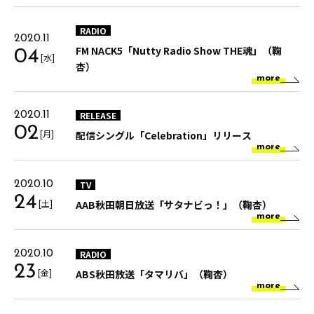
RADIO
2020.11
FM NACK5「Nutty Radio Show THE魂」（鞠
04
[水]
杏）
more
RELEASE
2020.11
02
[月]
配信シングル「Celebration」リリース
more
TV
2020.10
24
[土]
AAB秋田朝日放送「サタナビっ！」（鞠杏）
more
RADIO
2020.10
23
[金]
ABS秋田放送「タマリバ」（鞠杏）
more