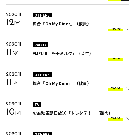
OTHERS
2020.11
12
[木]
舞台『Oh My Diner』（敦貴）
more
RADIO
2020.11
11
[水]
FMFUJI「四千ミルク」（茉生）
more
OTHERS
2020.11
11
[水]
舞台『Oh My Diner』（敦貴）
more
TV
2020.11
10
[火]
AAB秋田朝日放送「トレタテ！」（鞠杏）
more
OTHERS
2020.11