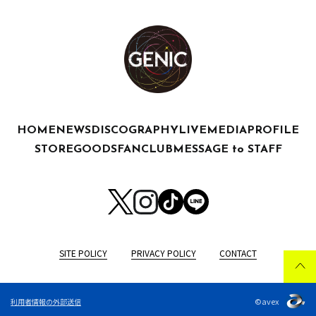
HOME
NEWS
DISCOGRAPHY
LIVE
MEDIA
PROFILE
STORE
GOODS
FANCLUB
MESSAGE to STAFF
SITE POLICY
PRIVACY POLICY
CONTACT
©avex
利用者情報の外部送信