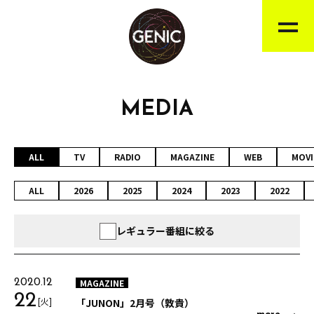
MEDIA
ALL
TV
RADIO
MAGAZINE
WEB
MOVI
ALL
2026
2025
2024
2023
2022
レギュラー番組に絞る
MAGAZINE
2020.12
22
[火]
「JUNON」2月号（敦貴）