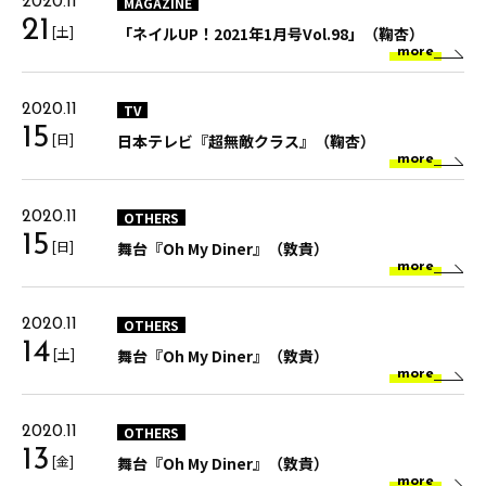
MAGAZINE
2020.11
21
[土]
「ネイルUP！2021年1⽉号Vol.98」（鞠杏）
more
TV
2020.11
15
[日]
日本テレビ『超無敵クラス』（鞠杏）
more
OTHERS
2020.11
15
[日]
舞台『Oh My Diner』（敦貴）
more
OTHERS
2020.11
14
[土]
舞台『Oh My Diner』（敦貴）
more
OTHERS
2020.11
13
[金]
舞台『Oh My Diner』（敦貴）
more