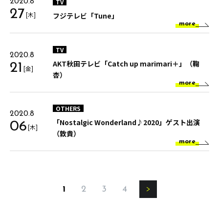
TV
2020.8
27
[木]
フジテレビ「Tune」
more
TV
2020.8
AKT秋田テレビ「Catch up marimari＋」（鞠
21
[金]
杏）
more
OTHERS
2020.8
「Nostalgic Wonderland♪2020」ゲスト出演
06
[木]
（敦貴）
more
1
2
3
4