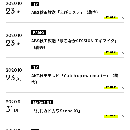
TV
2020.10
23
[金]
ABS秋田放送「えび☆ステ」（鞠杏）
more
RADIO
2020.10
ABS秋田放送「まちなかSESSION エキマイク」
23
[金]
（鞠杏）
more
TV
2020.10
AKT秋田テレビ「Catch up marimari＋」（鞠
23
[金]
杏）
more
MAGAZINE
2020.8
31
[月]
「別冊カドカワScene 03」
more