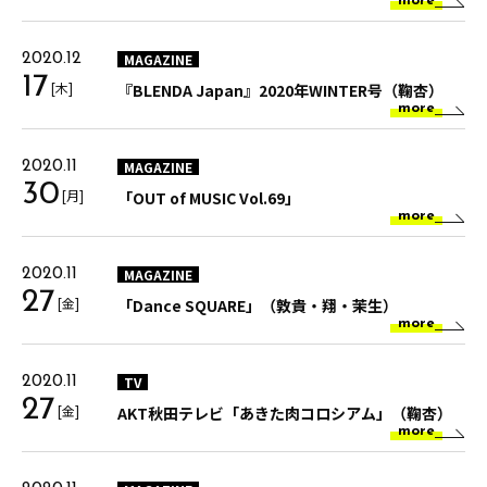
more
MAGAZINE
2020.12
17
[木]
『BLENDA Japan』2020年WINTER号（鞠杏）
more
MAGAZINE
2020.11
30
[月]
「OUT of MUSIC Vol.69」
more
MAGAZINE
2020.11
27
[金]
「Dance SQUARE」（敦貴・翔・茉生）
more
TV
2020.11
27
[金]
AKT秋田テレビ「あきた肉コロシアム」（鞠杏）
more