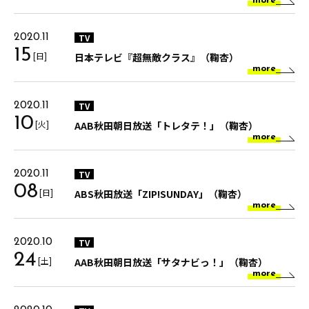
more
TV
2020.11
15
[日]
日本テレビ『超無敵クラス』（鞠杏）
more
TV
2020.11
10
[火]
AAB秋田朝日放送「トレタテ！」（鞠杏）
more
TV
2020.11
08
[日]
ABS秋田放送「ZIP!SUNDAY」（鞠杏）
more
TV
2020.10
24
[土]
AAB秋田朝日放送「サタナビっ！」（鞠杏）
more