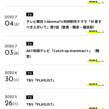
more
TV
2020.7
テレビ朝日×AbemaTV共同制作ドラマ『Ｍ 愛す
04
[土]
べき人がいて』第7話（敦貴・鞠杏・優良梨）
more
TV
2020.7
AKT秋田テレビ「Catch up marimari＋」（鞠
03
[金]
杏）
more
TV
2020.6
30
[火]
TBS「PLAYLIST」
more
TV
2020.5
26
[火]
TBS「PLAYLIST」
more