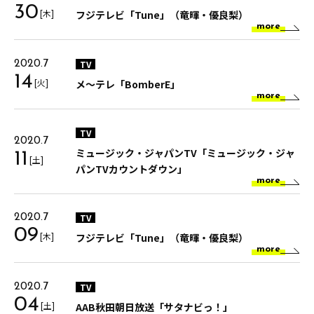
30
[木]
フジテレビ「Tune」（竜暉・優良梨）
more
TV
2020.7
14
[火]
メ～テレ「BomberE」
more
TV
2020.7
ミュージック・ジャパンTV「ミュージック・ジャ
11
[土]
パンTVカウントダウン」
more
TV
2020.7
09
[木]
フジテレビ「Tune」（竜暉・優良梨）
more
TV
2020.7
04
[土]
AAB秋田朝日放送「サタナビっ！」