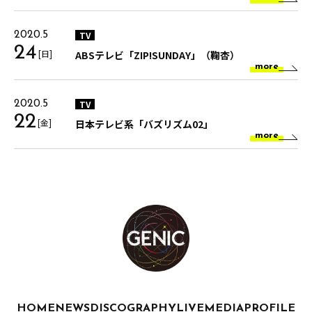
TV
2020.5
24
[日]
ABSテレビ「ZIP!SUNDAY」（鞠杏）
more
TV
2020.5
22
[金]
日本テレビ系「バズリズム02」
more
HOME
NEWS
DISCOGRAPHY
LIVE
MEDIA
PROFILE