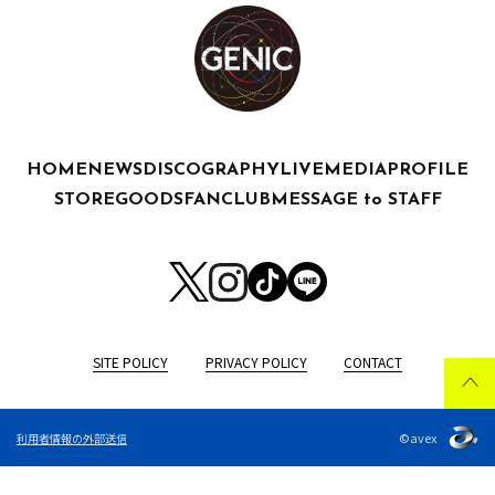
HOME
NEWS
DISCOGRAPHY
LIVE
MEDIA
PROFILE
STORE
GOODS
FANCLUB
MESSAGE to STAFF
SITE POLICY
PRIVACY POLICY
CONTACT
©avex
利用者情報の外部送信