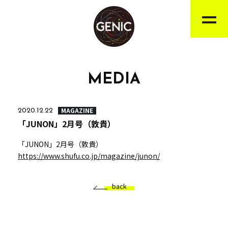
MEDIA
MAGAZINE
2020.12.22
「JUNON」2月号（敦貴）
「JUNON」2月号（敦貴）
https://www.shufu.co.jp/magazine/junon/
back