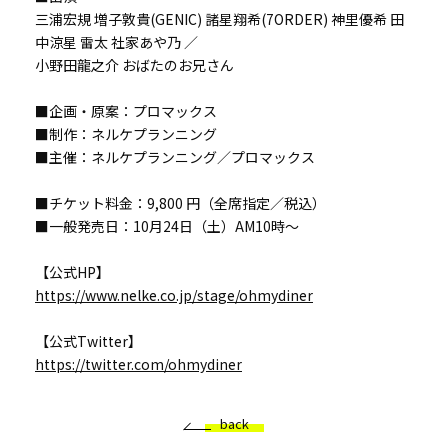
三浦宏規 増子敦貴(GENIC) 諸星翔希(7ORDER) 神里優希 田
中涼星 雷太 社家あや乃 ／
小野田龍之介 おばたのお兄さん
■企画・原案：プロマックス
■制作：ネルケプランニング
■主催：ネルケプランニング／プロマックス
■チケット料金：9,800 円（全席指定／税込）
■一般発売日：10月24日（土）AM10時～
【公式HP】
https://www.nelke.co.jp/stage/ohmydiner
【公式Twitter】
https://twitter.com/ohmydiner
back