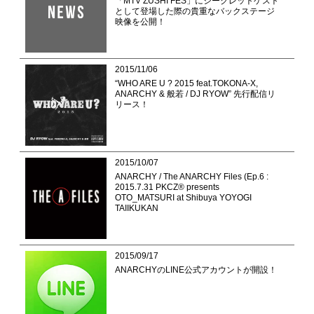
「MTV ZUSHI FES」にシークレットゲスト
として登場した際の貴重なバックステージ
映像を公開！
2015/11/06
“WHO ARE U ? 2015 feat.TOKONA-X,
ANARCHY & 般若 / DJ RYOW” 先行配信リ
リース！
2015/10/07
ANARCHY / The ANARCHY Files (Ep.6 :
2015.7.31 PKCZ® presents
OTO_MATSURI at Shibuya YOYOGI
TAIIKUKAN
2015/09/17
ANARCHYのLINE公式アカウントが開設！