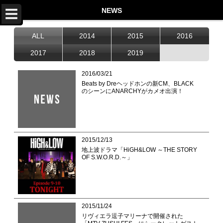
TOP
NEWS
NEWS
ALL
2014
2015
2016
LIVE
2017
2018
2019
DISCOGRAPHY
2016/03/21
Beats by Dreヘッドホンの新CM、BLACK
VIDEO
のシーンにANARCHYがカメオ出演！
PROFILE
STORE
2015/12/13
Twitter
地上波ドラマ「HiGH&LOW ～THE STORY
OF S.W.O.R.D.～」
Instagram
LINE
Facebook
2015/11/24
リヴィエラ逗子マリーナで開催された
YouTube