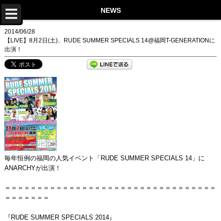
TOP
NEWS
NEWS
2014/06/28
【LIVE】8月2日(土)、RUDE SUMMER SPECIALS 14@福岡T-GENERATIONに
LIVE
出演！
DISCOGRAPHY
VIDEO
PROFILE
STORE
Twitter
毎年恒例の福岡の人気イベント「RUDE SUMMER SPECIALS 14」に
Instagram
ANARCHYが出演！
LINE
＝＝＝＝＝＝＝＝＝＝＝＝＝＝＝＝＝＝＝＝＝＝＝＝＝＝＝＝＝＝＝＝＝
＝＝＝＝＝＝＝
Facebook
『RUDE SUMMER SPECIALS 2014』
YouTube