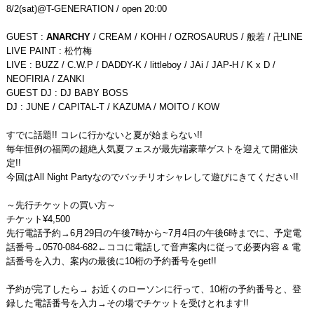
8/2(sat)@T-GENERATION / open 20:00
GUEST :
ANARCHY
/ CREAM / KOHH / OZROSAURUS / 般若 / 卍LINE
LIVE PAINT : 松竹梅
LIVE : BUZZ / C.W.P / DADDY-K / littleboy / JAi / JAP-H / K x D /
NEOFIRIA / ZANKI
GUEST DJ : DJ BABY BOSS
DJ : JUNE / CAPITAL-T / KAZUMA / MOITO / KOW
すでに話題!! コレに行かないと夏が始まらない!!
毎年恒例の福岡の超絶人気夏フェスが最先端豪華ゲストを迎えて開催決
定!!
今回はAll Night Partyなのでバッチリオシャレして遊びにきてください!!
～先行チケットの買い方～
チケット¥4,500
先行電話予約→6月29日の午後7時から~7月4日の午後6時までに、予定電
話番号→0570-084-682←ココに電話して音声案内に従って必要内容 & 電
話番号を入力、案内の最後に10桁の予約番号をget!!
予約が完了したら→ お近くのローソンに行って、10桁の予約番号と、登
録した電話番号を入力→その場でチケットを受けとれます!!