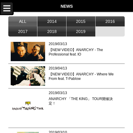
TOP
NEWS
NEWS
ALL
2014
2015
2016
LIVE
2017
2018
2019
DISCOGRAPHY
2019/03/13
【NEW VIDEO】ANARCHY - The
VIDEO
Professional feat. IO
PROFILE
2019/04/13
【NEW VIDEO】ANARCHY - Where We
STORE
From feat. T-Pablow
Twitter
2019/03/13
Instagram
ANARCHY 「THE KING」 TOUR開催決
定！
LINE
Facebook
YouTube
2019/03/10