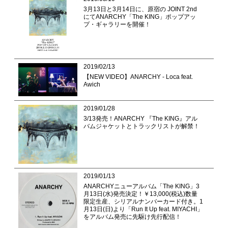
3月13日と3月14日に、原宿の JOINT 2nd
にてANARCHY「The KING」ポップアッ
プ・ギャラリーを開催！
2019/02/13
【NEW VIDEO】ANARCHY - Loca feat.
Awich
2019/01/28
3/13発売！ANARCHY 『The KING』アル
バムジャケットとトラックリストが解禁！
2019/01/13
ANARCHYニューアルバム「The KING」3
月13日(水)発売決定！￥13,000(税込)数量
限定生産、シリアルナンバーカード付き。1
月13日(日)より「Run It Up feat. MIYACHI」
をアルバム発売に先駆け先行配信！