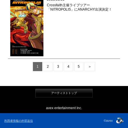
Crossfaith主催ライブツアー
「NITROPOLIS」にANARCHY出演決定！
1
2
3
4
5
＞
アーティストトップ
avex entertainment Inc.
©avex
利用者情報の外部送信