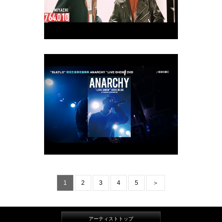
1
2
3
4
5
＞
アーティストトップ