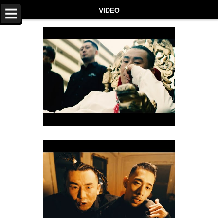
TOP
VIDEO
NEWS
LIVE
DISCOGRAPHY
VIDEO
PROFILE
STORE
Twitter
Instagram
LINE
Facebook
YouTube