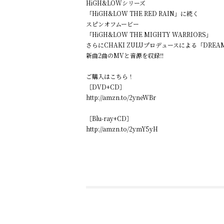
HiGH&LOWシリーズ
「HiGH&LOW THE RED RAIN」に続く
スピンオフムービー
「HiGH&LOW THE MIGHTY WARRIORS」
さらにCHAKI ZULUプロデュースによる「DREAM 
新曲2曲のMVと音源を収録‼️
ご購入はこちら！
［DVD+CD］
http://amzn.to/2yneWBr
［Blu-ray+CD］
http://amzn.to/2ymY5yH