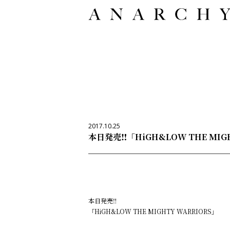
2017.10.25
本日発売‼️「HiGH&LOW THE MIGH
本日発売‼️
「HiGH&LOW THE MIGHTY WARRIORS」