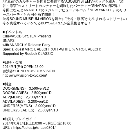
地”原宿”のカルチャーを世界に発信する”ASOBISYSTEM”がタッグを組み、”渋
谷・原宿”のストリートカルチャーを網羅したパーティー”SNAPS”の第2弾！
今回はなんとANARCHYのメジャーデビューアルバム『NEW YANKEE』のリリ
ースパーティと合同企画で開催！
渋谷SOUND MUSEUM VISIONを舞台に"渋谷・原宿”から生まれるストリートの
今を表現すべくイケてるBOYS&GIRLSが全員集合する！
■イベント名
Ollie×ASOBISYSTEM Presents
SNAPS
with ANARCHY Release Party
Special guest VIRGIL ABLOH（OFF-WHITE ℅ VIRGIL ABLOH）
Supported by Reebok CLASSIC
■日時・会場
2014/8/1(Fri) OPEN 23:00
@渋谷SOUND MUSEUM VISION
http://www.vision-tokyo.com/
■料金
DOOR(MENS) 3,500yen/1D
DOOR(LADIES) 2,500yen/1D
ADV(MENS) 2,700yen/1D
ADV(LADIES) 2,200yen/1D
UNDER25(MENS) 3,000yen/1D
UNDER25(LADIES) 2,500yen/1D
■前売りプレイガイド
2014年6月14日(土)10:00～8月1日(金)18:00
URL：https://eplus.jp/snaps0801/