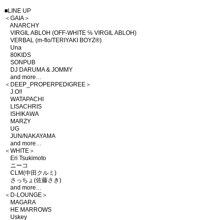
■LINE UP
＜GAIA＞
ANARCHY
VIRGIL ABLOH (OFF-WHITE ℅ VIRGIL ABLOH)
VERBAL (m-flo/TERIYAKI BOYZ®)
Una
80KIDS
SONPUB
DJ DARUMA & JOMMY
and more…
＜DEEP_PROPERPEDIGREE＞
J.O!!
WATAPACHI
LISACHRIS
ISHIKAWA
MARZY
UG
JUN/NAKAYAMA
and more…
＜WHITE＞
Eri Tsukimoto
ニーコ
CLM(中田クルミ)
さっちょ(佐藤さき)
and more…
＜D-LOUNGE＞
MAGARA
HE MARROWS
Uskey