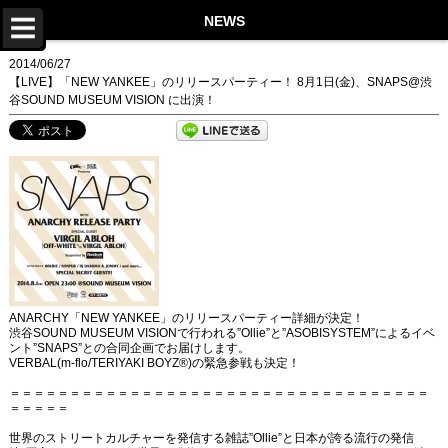
TOP
NEWS
NEWS
2014/06/27
【LIVE】「NEW YANKEE」のリリースパーティー！ 8月1日(金)、SNAPS@渋
LIVE
谷SOUND MUSEUM VISION に出演！
DISCOGRAPHY
VIDEO
PROFILE
STORE
Twitter
ANARCHY「NEW YANKEE」のリリースパーティー詳細が決定！
Instagram
渋谷SOUND MUSEUM VISIONで行われる”Ollie”と”ASOBISYSTEM”によるイベ
ント”SNAPS”との合同企画でお届けします。
VERBAL(m-flo/TERIYAKI BOYZ®)の緊急参戦も決定！
LINE
＝＝＝＝＝＝＝＝＝＝＝＝＝＝＝＝＝＝＝＝＝＝＝＝＝＝＝＝＝＝＝＝＝＝＝
Facebook
＝＝＝＝＝
世界のストリートカルチャーを発信する雑誌”Ollie”と日本が誇る流行の発信
YouTube