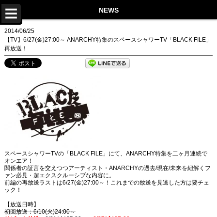
TOP
NEWS
NEWS
2014/06/25
【TV】6/27(金)27:00～ ANARCHY特集のスペースシャワーTV「BLACK FILE」
LIVE
再放送！
DISCOGRAPHY
VIDEO
PROFILE
STORE
Twitter
スペースシャワーTVの「BLACK FILE」にて、ANARCHY特集を二ヶ月連続で
Instagram
オンエア！
関係者の証言を交えつつアーティスト・ANARCHYの過去/現在/未来を紐解くフ
ァン必見・超エクスクルーシブな内容に。
LINE
前編の再放送ラストは6/27(金)27:00～！これまでの放送を見逃した方は要チェ
ック！
Facebook
【放送日時】
初回放送：6/10(火)24:00～
YouTube