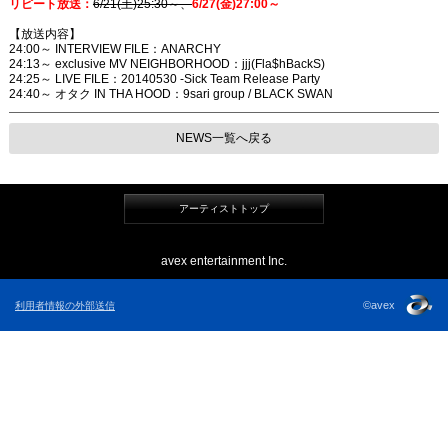
リピート放送：
6/21(土)25:30～、
6/27(金)27:00～
【放送内容】
24:00～ INTERVIEW FILE：ANARCHY
24:13～ exclusive MV NEIGHBORHOOD：jjj(Fla$hBackS)
24:25～ LIVE FILE：20140530 -Sick Team Release Party
24:40～ オタク IN THA HOOD：9sari group / BLACK SWAN
NEWS一覧へ戻る
アーティストトップ
avex entertainment Inc.
©avex
利用者情報の外部送信