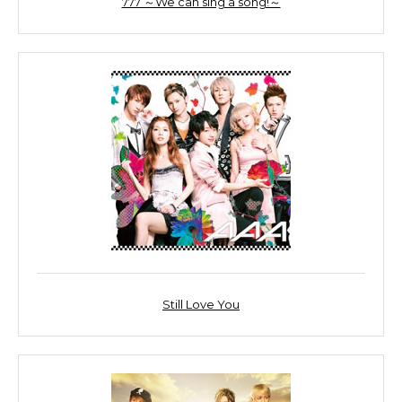
777 ～We can sing a song!～
Still Love You