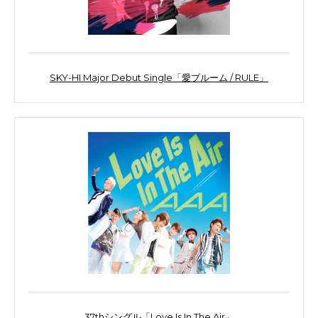
SKY-HI Major Debut Single「愛ブルーム / RULE」
37thシングル「Love Is In The Air」