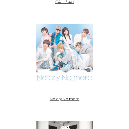
CALL / I4U
No cry No more