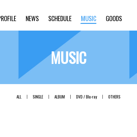
PROFILE
NEWS
SCHEDULE
MUSIC
GOODS
MUSIC
ALL
SINGLE
ALBUM
DVD / Blu-ray
OTHERS