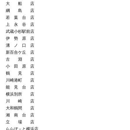
大 船 店
綱 島 店
若 葉 台 店
上 永 谷 店
武蔵小杉駅前店
伊 勢 原 店
溝 ノ 口 店
新百合ケ丘 店
古 淵 店
小 田 原 店
鶴 見 店
川崎港町 店
能 見 台 店
横浜別所 店
川 崎 店
大和鶴間 店
湘 南 台 店
立 場 店
ららぽ－と横浜店