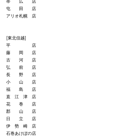
帯 広 店
屯 田 店
アリオ札幌 店
[東北信越]
平 店
藤 岡 店
古 河 店
弘 前 店
長 野 店
小 山 店
福 島 店
直 江 津 店
花 巻 店
郡 山 店
日 立 店
伊 勢 崎 店
石巻あけぼの店