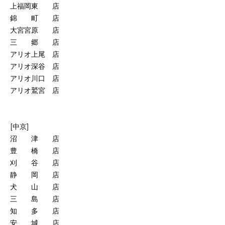
上福岡東 店
錦 町 店
大宮宮原 店
三 郷 店
アリオ上尾 店
アリオ深谷 店
アリオ川口 店
アリオ鷲宮 店
[中京]
沼 津 店
豊 橋 店
刈 谷 店
静 岡 店
犬 山 店
三 島 店
知 多 店
安 城 店