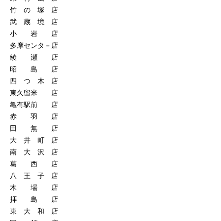
竹 の 塚 店
武 蔵 境 店
小 岩 店
多摩センタ－店
綾 瀬 店
昭 島 店
四 つ 木 店
東久留米 店
亀有駅前 店
赤 羽 店
田 無 店
大 井 町 店
南 大 沢 店
葛 西 店
八 王 子 店
木 場 店
拝 島 店
東 大 和 店