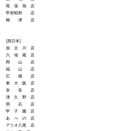
尾 張 旭 店
甲府昭和 店
柳 津 店
[西日本]
加 古 川 店
六 地 蔵 店
岡 山 店
福 山 店
広 畑 店
東 大 阪 店
奈 良 店
津 久 野 店
明 石 店
甲 子 園 店
あ べ の 店
アリオ八尾 店