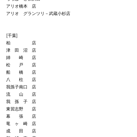
アリオ橋本 店
アリオ グランツリ－武蔵小杉店
[千葉]
柏 店
津 田 沼 店
姉 崎 店
松 戸 店
船 橋 店
八 柱 店
我孫子南口 店
流 山 店
我 孫 子 店
東習志野 店
幕 張 店
竜 ヶ 崎 店
成 田 店