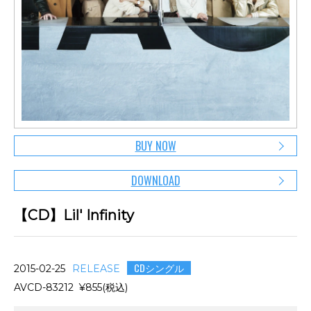
BUY NOW
DOWNLOAD
【CD】Lil' Infinity
CDシングル
2015-02-25
RELEASE
AVCD-83212 ¥855(税込)