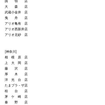
国 領 店
大 森 店
武蔵小金井 店
曳 舟 店
アリオ亀有 店
アリオ西新井店
アリオ北砂 店
[神奈川]
相 模 原 店
上 大 岡 店
藤 沢 店
厚 木 店
洋 光 台 店
たまプラ－ザ店
桂 台 店
茅 ケ 崎 店
秦 野 店