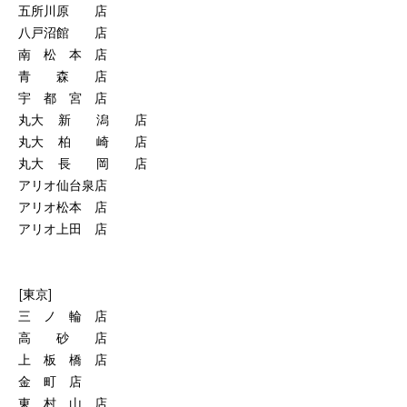
五所川原 店
八戸沼館 店
南 松 本 店
青 森 店
宇 都 宮 店
丸大 新 潟 店
丸大 柏 崎 店
丸大 長 岡 店
アリオ仙台泉店
アリオ松本 店
アリオ上田 店
[東京]
三 ノ 輪 店
高 砂 店
上 板 橋 店
金 町 店
東 村 山 店