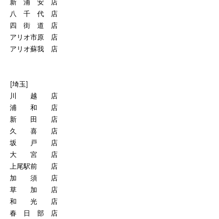
新 浦 安 店
八 千 代 店
四 街 道 店
アリオ市原 店
アリオ蘇我 店
[埼玉]
川 越 店
浦 和 店
新 田 店
久 喜 店
坂 戸 店
大 宮 店
上尾駅前 店
加 須 店
草 加 店
和 光 店
春 日 部 店