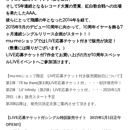
そして5年連続となるレコード大賞の受賞、紅白歌合戦への出場
を果たしたAAA。
彼らにとって飛躍の年となった2014年を経て、
2015年9月のデビュー10周年に向かって、10周年イヤーを飾る7
ヶ月連続シングルリリース企画がスタート！！
mu-moショップではLIVE応募チケット付きで販売が決定！
（数量には限りがございます。）
LIVE応募チケット付7作全てお買い上げの方が10周年スペシャ
ルLIVEイベントへご参加頂けます。
【mu-moショップ限定 LIVE応募チケット付き販売開始日について】
第1弾「I'll be there(第1弾)LIVE応募チケット付」・・・好評発売中！
第2弾「Lil' Infinity（第2弾）LIVE応募チケット付」・・・2015年1月
28日（水）販売スタート予定
第3弾以降は、発売日決定次第ご案内させて頂きます。
【LIVE応募チケット付シングル特設販売サイト 2015年1月1日正午
OPEN!!】