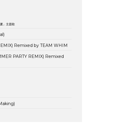
、夏」主題歌
l)
REMIX) Remixed by TEAM WHIM
UMMER PARTY REMIX) Remixed
Making)