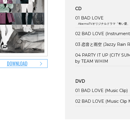
CD
01 BAD LOVE
AbemaTVオリジナルドラマ「奪い愛
02 BAD LOVE (Instrumenta
03 恋音と雨空 (Jazzy Rain 
04 PARTY IT UP (CITY S
by TEAM WHIM
DOWNLOAD
DVD
01 BAD LOVE (Music Clip)
02 BAD LOVE (Music Clip 