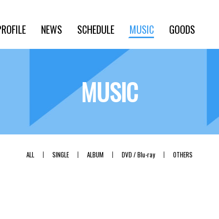
PROFILE
NEWS
SCHEDULE
MUSIC
GOODS
MUSIC
ALL
SINGLE
ALBUM
DVD / Blu-ray
OTHERS