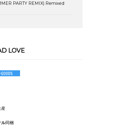
UMMER PARTY REMIX) Remixed
D LOVE
+GOODS
生産
オル
同梱