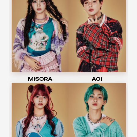
MiSORA
AOi