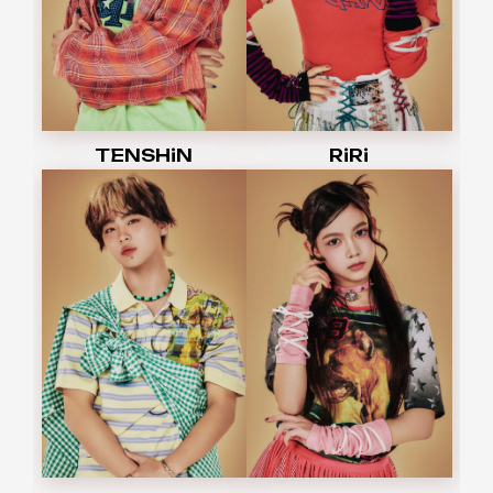
TENSHiN
RiRi