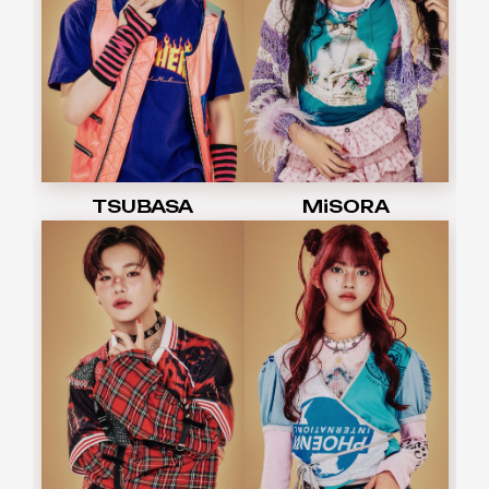
TSUBASA
MiSORA