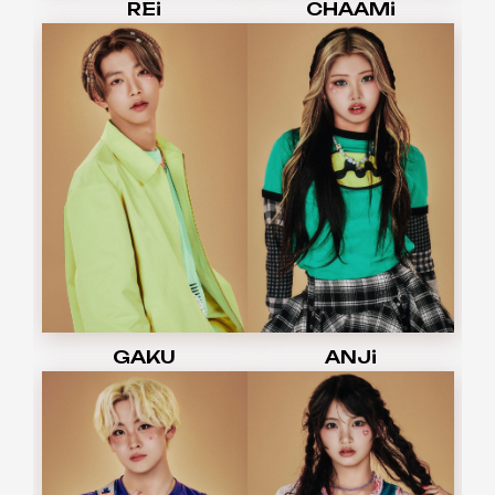
REi
CHAAMi
GAKU
ANJi